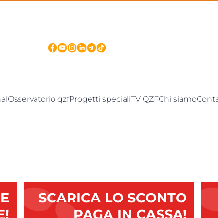
nal
Osservatorio qzf
Progetti speciali
TV QZF
Chi siamo
Conta
 E
SCARICA LO SCONTO
E!
PAGA IN CASSA!