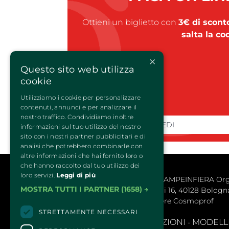
Ottieni un biglietto con
3€ di scont
salta la co
×
Questo sito web utilizza
cookie
Utilizziamo i cookie per personalizzare
contenuti, annunci e per analizzare il
nostro traffico. Condividiamo inoltre
PROCEDI
informazioni sul tuo utilizzo del nostro
sito con i nostri partner pubblicitari e di
analisi che potrebbero combinarle con
altre informazioni che hai fornito loro o
che hanno raccolto dal tuo utilizzo dei
loro servizi.
Leggi di più
QUATTROZAMPEINFIERA Organiz
MOSTRA TUTTI I PARTNER
(1658) →
Via Maserati 16, 40128 Bologna 
BolognaFiere Cosmoprof
STRETTAMENTE NECESSARI
SEGNALAZIONI
MODELLLO
- 