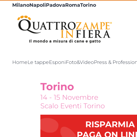
Milano
Napoli
Padova
Roma
Torino
Home
Le tappe
Esponi
Foto&Video
Press & Professio
Torino
14 - 15 Novembre
Scalo Eventi Torino
RISPARMIA
PAGA ON LIN