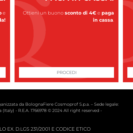
o
e 
Ottieni un buono
sconto di 4€
e 
paga
da!
in cassa
.
PROCEDI
zata da BolognaFiere Cosmoprof S.p.a. – Sede legale: 
(Italy) - R.E.A. 1766978 © 2024 All right reserved -
 EX. D.LGS 231/2001 E CODICE ETICO