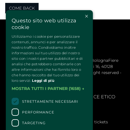
COME BACK
×
Questo sito web utilizza
cookie
Utilizziamo i cookie per personalizzare
contenuti, annunci e per analizzare il
nostro traffico. Condividiamo inoltre
informazioni sul tuo utilizzo del nostro
sito con i nostri partner pubblicitari e di
QUATTROZAMPEINFIERA Organizzata da BolognaFiere 
analisi che potrebbero combinarle con
Cosmoprof S.p.a. – Sede legale: Via Maserati 16, 40128
altre informazioni che hai fornito loro o
Bologna (Italy) - R.E.A. 1766978 © 2024 All right reserved -
che hanno raccolto dal tuo utilizzo dei
BolognaFiere Cosmoprof
loro servizi.
Leggi di più
MOSTRA TUTTI I PARTNER
(1658) →
SEGNALAZIONI
- 
MODELLLO EX. D.LGS 231/2001 E CODICE ETICO
STRETTAMENTE NECESSARI
PERFORMANCE
CONTACTS
For information and support in purchasing tickets
TARGETING
Click here