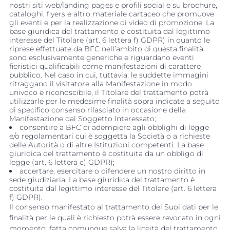
nostri siti web/landing pages e profili social e su brochure,
cataloghi, flyers e altro materiale cartaceo che promuove
gli eventi e per la realizzazione di video di promozione. La
base giuridica del trattamento è costituita dal legittimo
interesse del Titolare (art. 6 lettera f) GDPR) in quanto le
riprese effettuate da BFC nell’ambito di questa finalità
sono esclusivamente generiche e riguardano eventi
fieristici qualificabili come manifestazioni di carattere
pubblico. Nel caso in cui, tuttavia, le suddette immagini
ritraggano il visitatore alla Manifestazione in modo
univoco e riconoscibile, il Titolare del trattamento potrà
utilizzarle per le medesime finalità sopra indicate a seguito
di specifico consenso rilasciato in occasione della
Manifestazione dal Soggetto Interessato;
consentire a BFC di adempiere agli obblighi di legge
e/o regolamentari cui è soggetta la Società o a richieste
delle Autorità o di altre Istituzioni competenti. La base
giuridica del trattamento è costituita da un obbligo di
legge (art. 6 lettera c) GDPR);
accertare, esercitare o difendere un nostro diritto in
sede giudiziaria. La base giuridica del trattamento è
costituita dal legittimo interesse del Titolare (art. 6 lettera
f) GDPR).
Il consenso manifestato al trattamento dei Suoi dati per le
finalità per le quali è richiesto potrà essere revocato in ogni
momento, fatta comunque salva la liceità del trattamento