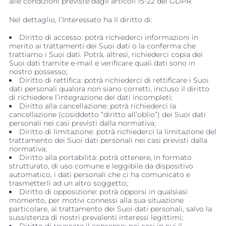
alle condizioni previste dagli articoli 15-22 del GDPR.
Nel dettaglio, l’Interessato ha il diritto di:
Diritto di accesso: potrà richiederci informazioni in
merito ai trattamenti dei Suoi dati o la conferma che
trattiamo i Suoi dati. Potrà, altresì, richiederci copia dei
Suoi dati tramite e-mail e verificare quali dati sono in
nostro possesso;
Diritto di rettifica: potrà richiederci di rettificare i Suoi
dati personali qualora non siano corretti, incluso il diritto
di richiedere l’integrazione dei dati incompleti;
Diritto alla cancellazione: potrà richiederci la
cancellazione (cosiddetto “diritto all’oblio”) dei Suoi dati
personali nei casi previsti dalla normativa;
Diritto di limitazione: potrà richiederci la limitazione del
trattamento dei Suoi dati personali nei casi previsti dalla
normativa;
Diritto alla portabilità: potrà ottenere, in formato
strutturato, di uso comune e leggibile da dispositivo
automatico, i dati personali che ci ha comunicato e
trasmetterli ad un altro soggetto;
Diritto di opposizione: potrà opporsi in qualsiasi
momento, per motivi connessi alla sua situazione
particolare, al trattamento dei Suoi dati personali, salvo la
sussistenza di nostri prevalenti interessi legittimi;