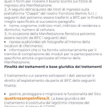
quali il form per ricevere il buono sconto sul titolo di
ingresso alla Manifestazione.
A seguito dell’acquisto dei titoli di ingresso sulla
piattaforma “Clappit” del nostro Fornitore Bemils S.r.l. i
seguenti dati potranno essere trasferiti a BFC per le finalità
meglio specificate al successivo paragrafo:
nome, cognome, indirizzo mail, indirizzo di residenza o
domicilio, numero di cellulare.
In occasione della Manifestazione fieristica potranno
essere raccolti da BFC i seguenti dati:
riprese audio/video e/o fotografie all’interno della
location di riferimento;
informazioni che ci ha fornito volontariamente per il
tramite di compilazione dei moduli per la partecipazione a
specifiche attività organizzate all’interno della
Manifestazione.
Finalità dei trattamenti e base giuridica dei trattamenti
Il trattamento cui saranno sottoposti i dati personali è
diretto all’espletamento da parte di BFC delle seguenti
finalità:
gestire, proteggere e migliorare le funzionalità del Sito
quattrozampeinfiera.it
. La base giuridica del
trattamento è costituita dal legittimo interesse del
Titolare (art. 6 lettera f) GDPR);