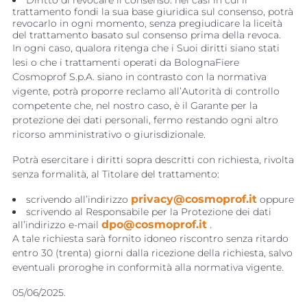
Diritto di revocare il consenso: nei casi in cui il
trattamento fondi la sua base giuridica sul consenso, potrà
revocarlo in ogni momento, senza pregiudicare la liceità
del trattamento basato sul consenso prima della revoca.
In ogni caso, qualora ritenga che i Suoi diritti siano stati
lesi o che i trattamenti operati da BolognaFiere
Cosmoprof S.p.A. siano in contrasto con la normativa
vigente, potrà proporre reclamo all’Autorità di controllo
competente che, nel nostro caso, è il Garante per la
protezione dei dati personali, fermo restando ogni altro
ricorso amministrativo o giurisdizionale.
Potrà esercitare i diritti sopra descritti con richiesta, rivolta
senza formalità, al Titolare del trattamento:
privacy@cosmoprof.it
scrivendo all’indirizzo
oppure
scrivendo al Responsabile per la Protezione dei dati
dpo@cosmoprof.it
all’indirizzo e-mail
.
A tale richiesta sarà fornito idoneo riscontro senza ritardo
entro 30 (trenta) giorni dalla ricezione della richiesta, salvo
eventuali proroghe in conformità alla normativa vigente.
05/06/2025.