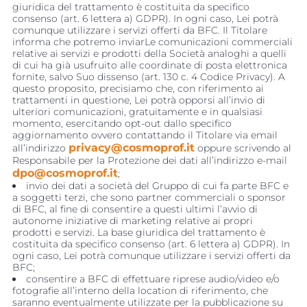
giuridica del trattamento è costituita da specifico
consenso (art. 6 lettera a) GDPR). In ogni caso, Lei potrà
comunque utilizzare i servizi offerti da BFC. Il Titolare
informa che potremo inviarLe comunicazioni commerciali
relative ai servizi e prodotti della Società analoghi a quelli
di cui ha già usufruito alle coordinate di posta elettronica
fornite, salvo Suo dissenso (art. 130 c. 4 Codice Privacy). A
questo proposito, precisiamo che, con riferimento ai
trattamenti in questione, Lei potrà opporsi all’invio di
ulteriori comunicazioni, gratuitamente e in qualsiasi
momento, esercitando opt-out dallo specifico
aggiornamento ovvero contattando il Titolare via email
privacy@cosmoprof.it
all’indirizzo
oppure scrivendo al 
Responsabile per la Protezione dei dati all’indirizzo e-mail
dpo@cosmoprof.it
;
invio dei dati a società del Gruppo di cui fa parte BFC e
a soggetti terzi, che sono partner commerciali o sponsor
di BFC, al fine di consentire a questi ultimi l’avvio di
autonome iniziative di marketing relative ai propri
prodotti e servizi. La base giuridica del trattamento è
costituita da specifico consenso (art. 6 lettera a) GDPR). In
ogni caso, Lei potrà comunque utilizzare i servizi offerti da
BFC;
consentire a BFC di effettuare riprese audio/video e/o
fotografie all’interno della location di riferimento, che
saranno eventualmente utilizzate per la pubblicazione su