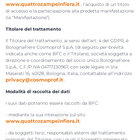
www.quattrozampeinfiera.it
, l’acquisto di un titolo 
di accesso e la partecipazione alla predetta manifestazione
(la “Manifestazione”).
Titolare del trattamento
Il Titolare del trattamento, ai sensi dell’art. 4 del GDPR, è
BolognaFiere Cosmoprof S.p.A. (di seguito per brevità
indicata anche come BFC o il Titolare), società soggetta a
direzione e coordinamento del socio unico BolognaFiere
S.p.A., C.F./P.IVA 04717230967, con sede legale in Via
Maserati 16, 40128, Bologna, Italia, contattabile all’indirizzo
privacy@cosmoprof.it
.
Modalità di raccolta dei dati
I suoi dati potranno essere raccolti da BFC:
- mediante la sua interazione sul sito
www.quattrozampeinfiera.it
;
- da soggetti terzi, responsabili esterni del trattamento
nominati dal Titolare, con i quali il Soggetto Interessato