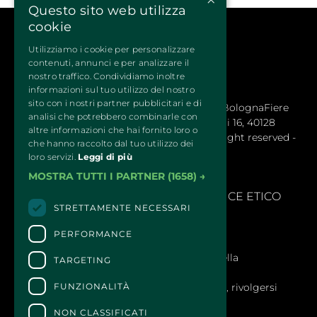
Questo sito web utilizza
cookie
Utilizziamo i cookie per personalizzare
contenuti, annunci e per analizzare il
nostro traffico. Condividiamo inoltre
informazioni sul tuo utilizzo del nostro
sito con i nostri partner pubblicitari e di
QUATTROZAMPEINFIERA Organizzata da BolognaFiere 
analisi che potrebbero combinarle con
Cosmoprof S.p.a. – Sede legale: Via Maserati 16, 40128
altre informazioni che hai fornito loro o
Bologna (Italy) - R.E.A. 1766978 © 2024 All right reserved -
che hanno raccolto dal tuo utilizzo dei
BolognaFiere Cosmoprof
loro servizi.
Leggi di più
MOSTRA TUTTI I PARTNER
(1658) →
SEGNALAZIONI
- 
MODELLLO EX. D.LGS 231/2001 E CODICE ETICO
STRETTAMENTE NECESSARI
PERFORMANCE
CONTATTI
Per informazioni e supporto all'acquisto della
TARGETING
biglietteria
Clicca qui
FUNZIONALITÀ
Per informazioni sul programma e l'evento, rivolgersi
all'
organizzatore
.
NON CLASSIFICATI
Dichiarazione di accessibilità