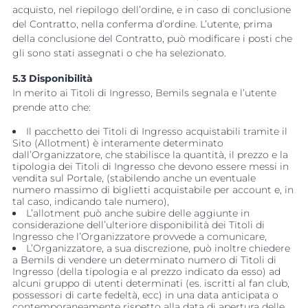
acquisto, nel riepilogo dell’ordine, e in caso di conclusione
del Contratto, nella conferma d’ordine. L’utente, prima
della conclusione del Contratto, può modificare i posti che
gli sono stati assegnati o che ha selezionato.
5.3 Disponibilità
In merito ai Titoli di Ingresso, Bemils segnala e l’utente
prende atto che:
Il pacchetto dei Titoli di Ingresso acquistabili tramite il
Sito (Allotment) è interamente determinato
dall’Organizzatore, che stabilisce la quantità, il prezzo e la
tipologia dei Titoli di Ingresso che devono essere messi in
vendita sul Portale, (stabilendo anche un eventuale
numero massimo di biglietti acquistabile per account e, in
tal caso, indicando tale numero),
L’allotment può anche subire delle aggiunte in
considerazione dell’ulteriore disponibilità dei Titoli di
Ingresso che l’Organizzatore provvede a comunicare,
L’Organizzatore, a sua discrezione, può inoltre chiedere
a Bemils di vendere un determinato numero di Titoli di
Ingresso (della tipologia e al prezzo indicato da esso) ad
alcuni gruppo di utenti determinati (es. iscritti al fan club,
possessori di carte fedeltà, ecc) in una data anticipata o
contemporaneamente rispetto alla data di apertura delle