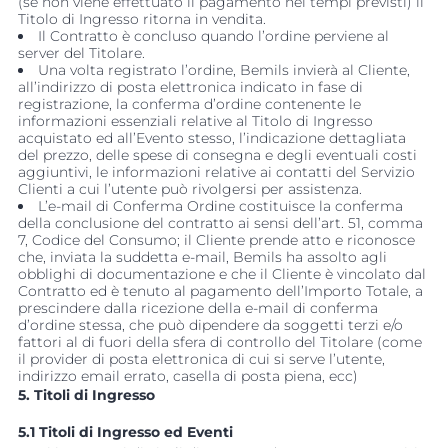
(se non viene effettuato il pagamento nei tempi previsti) il
Titolo di Ingresso ritorna in vendita.
Il Contratto è concluso quando l’ordine perviene al
server del Titolare.
Una volta registrato l’ordine, Bemils invierà al Cliente,
all’indirizzo di posta elettronica indicato in fase di
registrazione, la conferma d’ordine contenente le
informazioni essenziali relative al Titolo di Ingresso
acquistato ed all’Evento stesso, l’indicazione dettagliata
del prezzo, delle spese di consegna e degli eventuali costi
aggiuntivi, le informazioni relative ai contatti del Servizio
Clienti a cui l’utente può rivolgersi per assistenza.
L’e-mail di Conferma Ordine costituisce la conferma
della conclusione del contratto ai sensi dell’art. 51, comma
7, Codice del Consumo; il Cliente prende atto e riconosce
che, inviata la suddetta e-mail, Bemils ha assolto agli
obblighi di documentazione e che il Cliente è vincolato dal
Contratto ed è tenuto al pagamento dell’Importo Totale, a
prescindere dalla ricezione della e-mail di conferma
d’ordine stessa, che può dipendere da soggetti terzi e/o
fattori al di fuori della sfera di controllo del Titolare (come
il provider di posta elettronica di cui si serve l’utente,
indirizzo email errato, casella di posta piena, ecc)
5. Titoli di Ingresso
5.1 Titoli di Ingresso ed Eventi