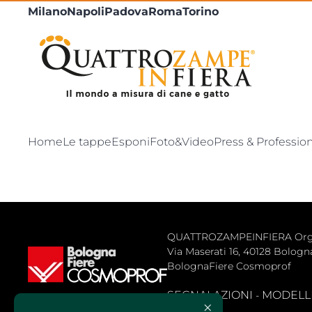
Milano
Napoli
Padova
Roma
Torino
Home
Le tappe
Esponi
Foto&Video
Press & Professio
QUATTROZAMPEINFIERA Organiz
Via Maserati 16, 40128 Bologna 
BolognaFiere Cosmoprof
SEGNALAZIONI
MODELLLO
- 
×