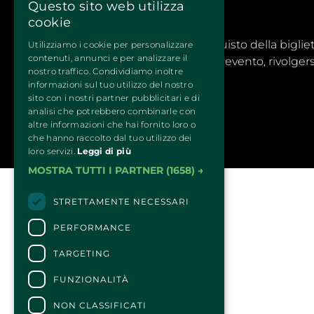
Questo sito web utilizza
cookie
CONTATTI
Per informazioni e supporto all'acquisto della biglie
Utilizziamo i cookie per personalizzare
contenuti, annunci e per analizzare il
Per informazioni sul programma e l'evento, rivolgersi
nostro traffico. Condividiamo inoltre
Dichiarazione di accessibilità
informazioni sul tuo utilizzo del nostro
sito con i nostri partner pubblicitari e di
analisi che potrebbero combinarle con
altre informazioni che hai fornito loro o
che hanno raccolto dal tuo utilizzo dei
loro servizi.
Leggi di più
MOSTRA TUTTI I PARTNER
(1658) →
STRETTAMENTE NECESSARI
PERFORMANCE
TARGETING
FUNZIONALITÀ
NON CLASSIFICATI