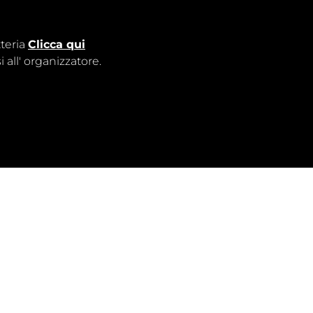
tteria
Clicca qui
 all'
organizzatore
.