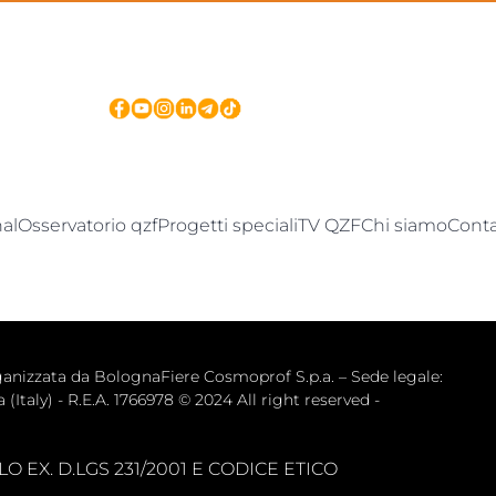
nal
Osservatorio qzf
Progetti speciali
TV QZF
Chi siamo
Conta
zata da BolognaFiere Cosmoprof S.p.a. – Sede legale: 
(Italy) - R.E.A. 1766978 © 2024 All right reserved -
 EX. D.LGS 231/2001 E CODICE ETICO