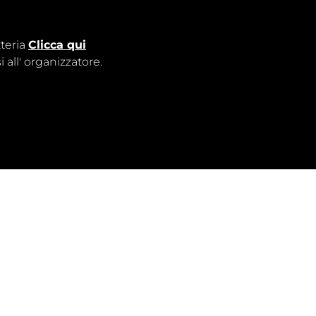
tteria
Clicca qui
 all'
organizzatore
.