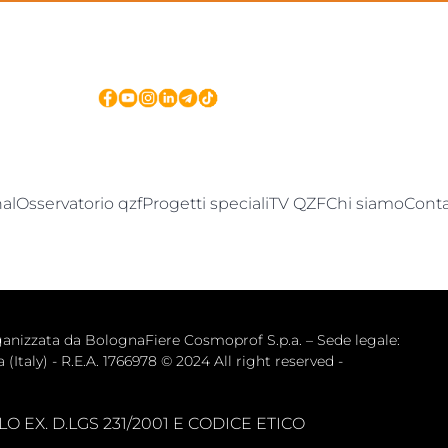
nal
Osservatorio qzf
Progetti speciali
TV QZF
Chi siamo
Conta
zata da BolognaFiere Cosmoprof S.p.a. – Sede legale: 
(Italy) - R.E.A. 1766978 © 2024 All right reserved -
 EX. D.LGS 231/2001 E CODICE ETICO