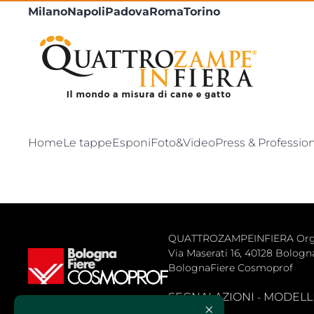
Milano
Napoli
Padova
Roma
Torino
Home
Le tappe
Esponi
Foto&Video
Press & Professio
QUATTROZAMPEINFIERA Organiz
Via Maserati 16, 40128 Bologna 
BolognaFiere Cosmoprof
SEGNALAZIONI
MODELLLO
- 
×