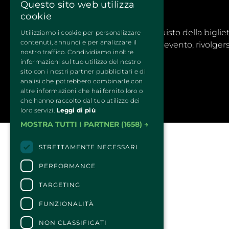
Questo sito web utilizza
cookie
CONTATTI
Per informazioni e supporto all'acquisto della biglie
Utilizziamo i cookie per personalizzare
contenuti, annunci e per analizzare il
Per informazioni sul programma e l'evento, rivolgersi
nostro traffico. Condividiamo inoltre
Dichiarazione di accessibilità
informazioni sul tuo utilizzo del nostro
sito con i nostri partner pubblicitari e di
analisi che potrebbero combinarle con
altre informazioni che hai fornito loro o
che hanno raccolto dal tuo utilizzo dei
loro servizi.
Leggi di più
MOSTRA TUTTI I PARTNER
(1658) →
STRETTAMENTE NECESSARI
PERFORMANCE
TARGETING
FUNZIONALITÀ
NON CLASSIFICATI