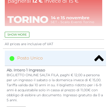
QUATTROZAMPEINFIERA è
... Una
fiera esperienziale
per 
immergersi con il proprio animale da compagnia in un
SHOW MORE
mondo di
formazione
,
informazione
,
sport
,
bellezza
,
All prices are inclusive of VAT
adozioni
,
rispetto
,
shopping
e
intrattenimento
educativo
.
Se vuoi scoprire di piu sulla nostra manifestazione, guarda
Posto Unico
il video di riassunto dell edizione 2025.
Ab. Intero 1 Ingresso
BIGLIETTO ONLINE SALTA FILA, paghi € 12,00 a persona
per un ingresso il sabato o la domenica invece di € 15,00.
Tariffa valida dai 10 anni in su. Il biglietto ridotto per i 6–9
anni è acquistabile solo in cassa al prezzo di 11,00€ con
obbligo di esibire un documento. Ingresso gratuito da 0 a
5 anni.