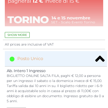
QUATTROZAMPEINFIERA è
... Una
fiera esperienziale
per 
immergersi con il proprio animale da compagnia in un
SHOW MORE
mondo di
formazione
,
informazione
,
sport
,
bellezza
,
All prices are inclusive of VAT
adozioni
,
rispetto
,
shopping
e
intrattenimento
educativo
.
Se vuoi scoprire di piu sulla nostra manifestazione, guarda
Posto Unico
il video di riassunto dell edizione 2025.
Ab. Intero 1 Ingresso
BIGLIETTO ONLINE SALTA FILA, paghi € 12,00 a persona
per un ingresso il sabato o la domenica invece di € 15,00.
Tariffa valida dai 10 anni in su. Il biglietto ridotto per i 6–9
anni è acquistabile solo in cassa al prezzo di 11,00€ con
obbligo di esibire un documento. Ingresso gratuito da 0 a
5 anni.