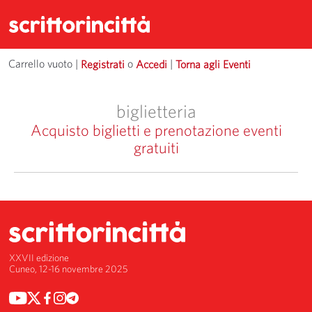
Carrello vuoto
| 
o 
| 
Registrati
Accedi
Torna agli Eventi
biglietteria
Acquisto biglietti e prenotazione eventi
gratuiti
XXVII edizione
Cuneo, 12-16 novembre 2025