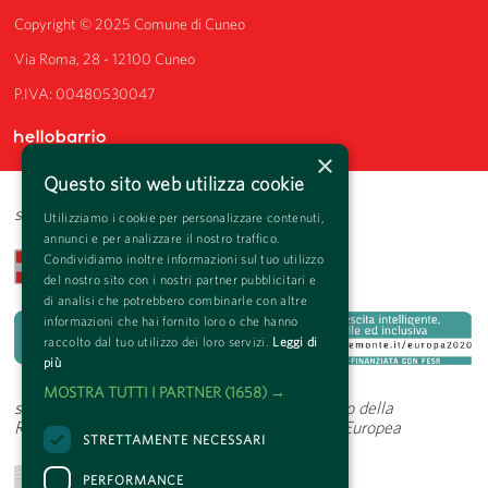
Copyright © 2025 Comune di Cuneo
Via Roma, 28 - 12100 Cuneo
P.IVA: 00480530047
×
Questo sito web utilizza cookie
scrittorincittà è supportato da
Utilizziamo i cookie per personalizzare contenuti,
annunci e per analizzare il nostro traffico.
Condividiamo inoltre informazioni sul tuo utilizzo
del nostro sito con i nostri partner pubblicitari e
di analisi che potrebbero combinarle con altre
informazioni che hai fornito loro o che hanno
raccolto dal tuo utilizzo dei loro servizi.
Leggi di
più
MOSTRA TUTTI I PARTNER
(1658) →
scrittorincittà è stato realizzato con il patrocinio della
Rappresentanza a Milano della Commissione Europea
STRETTAMENTE NECESSARI
PERFORMANCE