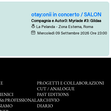
otay:onii in concerto / SALON
Compagnia e Autor3: Myriade #3: Gildaa
La Pelanda - Zona Esterna, Roma
Mercoledì
09
Settembre 2026
Ore 23:00
E
PROGETTI E COLLABORAZIONI
O
CUT / ANALOGUE
IENICI
PAST EDITIONS
S&PROFESSIONAL
ARCHIVIO
SIAMO
DIARIO