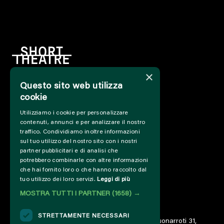
×
Questo sito web utilizza
HOME
cookie
INFO
Utilizziamo i cookie per personalizzare
SOSTIENICI
contenuti, annunci e per analizzare il nostro
PRESS&PROFESSIONAL
traffico. Condividiamo inoltre informazioni
CHI SIAMO
sul tuo utilizzo del nostro sito con i nostri
PARTNER
partner pubblicitari e di analisi che
potrebbero combinarle con altre informazioni
PROGETTI E COLLABORAZIONI
che hai fornito loro o che hanno raccolto dal
CUT / ANALOGUE
tuo utilizzo dei loro servizi.
Leggi di più
PAST EDITIONS
MOSTRA TUTTI I PARTNER
(1658) →
ARCHIVIO
DIARIO
STRETTAMENTE NECESSARI
© 2023 – Associazione AREA06 – ETS – Via Buonarroti 31,