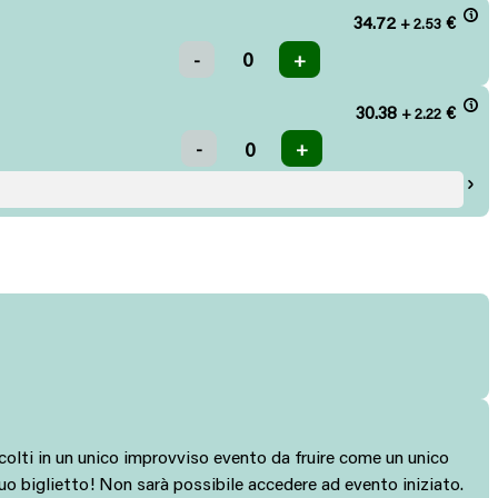
34.72
€
+ 2.53
30.38
€
+ 2.22
colti in un unico improvviso evento da fruire come un unico
 tuo biglietto! Non sarà possibile accedere ad evento iniziato.