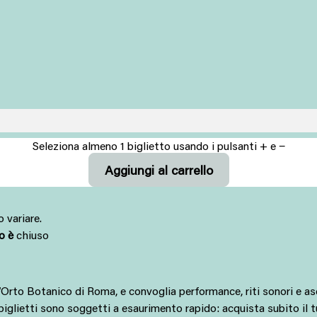
Seleziona almeno 1 biglietto usando i pulsanti + e −
 variare.
to è
chiuso
l’Orto Botanico di Roma, e convoglia performance, riti sonori e as
i biglietti sono soggetti a esaurimento rapido: acquista subito il