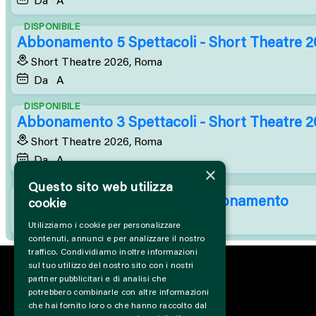
DISPONIBILE
Abbonamento 5 Spettacoli - Short Theatre 
Short Theatre 2026, Roma
Da
A 
DISPONIBILE
Abbonamento 3 Spettacoli - Short Theatre 
Short Theatre 2026, Roma
Da
A 
×
Questo sito web utilizza
DISPONIBILE
Focus Sorelle di damiano - abbonamento
cookie
Short Theatre 2026, Roma
Utilizziamo i cookie per personalizzare
contenuti, annunci e per analizzare il nostro
traffico. Condividiamo inoltre informazioni
sul tuo utilizzo del nostro sito con i nostri
partner pubblicitari e di analisi che
potrebbero combinarle con altre informazioni
che hai fornito loro o che hanno raccolto dal