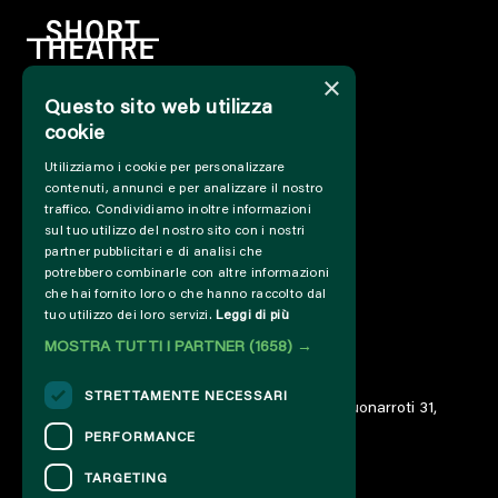
×
Questo sito web utilizza
HOME
cookie
INFO
Utilizziamo i cookie per personalizzare
SOSTIENICI
contenuti, annunci e per analizzare il nostro
PRESS&PROFESSIONAL
traffico. Condividiamo inoltre informazioni
CHI SIAMO
sul tuo utilizzo del nostro sito con i nostri
PARTNER
partner pubblicitari e di analisi che
potrebbero combinarle con altre informazioni
PROGETTI E COLLABORAZIONI
che hai fornito loro o che hanno raccolto dal
CUT / ANALOGUE
tuo utilizzo dei loro servizi.
Leggi di più
PAST EDITIONS
MOSTRA TUTTI I PARTNER
(1658) →
ARCHIVIO
DIARIO
STRETTAMENTE NECESSARI
© 2023 – Associazione AREA06 – ETS – Via Buonarroti 31,
00185 Roma – IT06859801000
PERFORMANCE
TARGETING