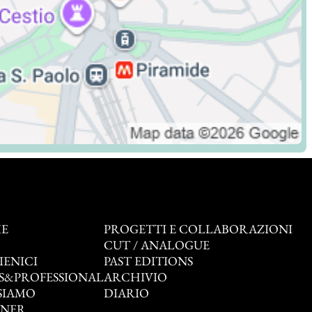
E
PROGETTI E COLLABORAZIONI
O
CUT / ANALOGUE
IENICI
PAST EDITIONS
S&PROFESSIONAL
ARCHIVIO
SIAMO
DIARIO
TNER