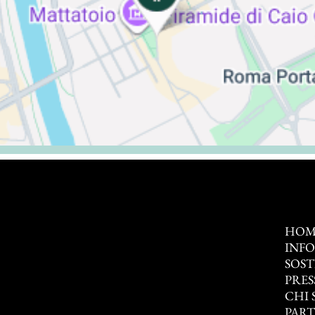
HOM
INF
SOST
PRES
CHI 
PAR