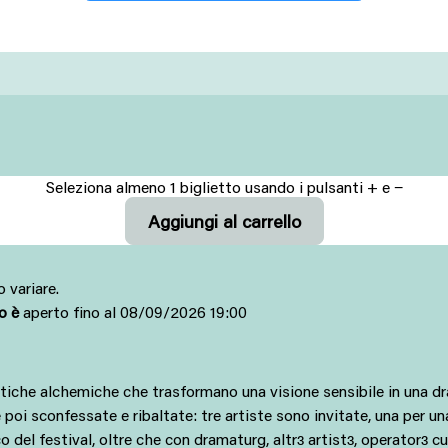
Seleziona almeno 1 biglietto usando i pulsanti + e −
 variare.
to è
aperto fino al 08/09/2026 19:00
iche alchemiche che trasformano una visione sensibile in una dram
oi sconfessate e ribaltate: tre artiste sono invitate, una per una
ico del festival, oltre che con dramaturg, altrɜ artistɜ, operatorɜ 