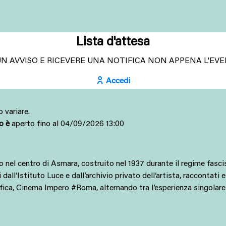
Lista d'attesa
N AVVISO E RICEVERE UNA NOTIFICA NON APPENA L'EVEN
Accedi
 variare.
to è
aperto fino al 04/09/2026 13:00
l centro di Asmara, costruito nel 1937 durante il regime fascista, 
dall’Istituto Luce e dall’archivio privato dell’artista, raccontati e
ca, Cinema Impero #Roma, alternando tra l’esperienza singolare ri