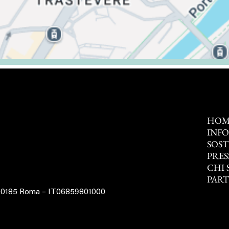
HOM
INF
SOST
PRES
CHI 
PAR
 00185 Roma – IT06859801000