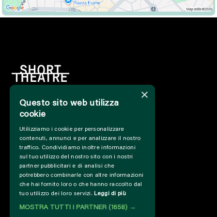
×
Questo sito web utilizza
HOME
cookie
INFO
Utilizziamo i cookie per personalizzare
SOSTIENICI
contenuti, annunci e per analizzare il nostro
PRESS&PROFESSIONAL
traffico. Condividiamo inoltre informazioni
CHI SIAMO
sul tuo utilizzo del nostro sito con i nostri
PARTNER
partner pubblicitari e di analisi che
potrebbero combinarle con altre informazioni
PROGETTI E COLLABORAZIONI
che hai fornito loro o che hanno raccolto dal
CUT / ANALOGUE
tuo utilizzo dei loro servizi.
Leggi di più
PAST EDITIONS
MOSTRA TUTTI I PARTNER
(1658) →
ARCHIVIO