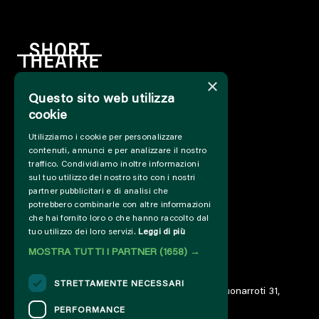
×
Questo sito web utilizza
HOME
cookie
INFO
Utilizziamo i cookie per personalizzare
SOSTIENICI
contenuti, annunci e per analizzare il nostro
PRESS&PROFESSIONAL
traffico. Condividiamo inoltre informazioni
CHI SIAMO
sul tuo utilizzo del nostro sito con i nostri
PARTNER
partner pubblicitari e di analisi che
potrebbero combinarle con altre informazioni
PROGETTI E COLLABORAZIONI
che hai fornito loro o che hanno raccolto dal
CUT / ANALOGUE
tuo utilizzo dei loro servizi.
Leggi di più
PAST EDITIONS
MOSTRA TUTTI I PARTNER
(1658) →
ARCHIVIO
DIARIO
STRETTAMENTE NECESSARI
© 2023 – Associazione AREA06 – ETS – Via Buonarroti 31,
00185 Roma – IT06859801000
PERFORMANCE