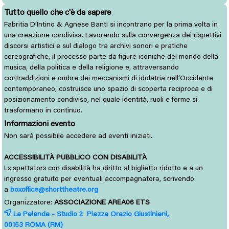
Tutto quello che c'è da sapere
Fabritia D’Intino & Agnese Banti si incontrano per la prima volta in
una creazione condivisa. Lavorando sulla convergenza dei rispettivi
discorsi artistici e sul dialogo tra archivi sonori e pratiche
coreografiche, il processo parte da figure iconiche del mondo della
musica, della politica e della religione e, attraversando
contraddizioni e ombre dei meccanismi di idolatria nell’Occidente
contemporaneo, costruisce uno spazio di scoperta reciproca e di
posizionamento condiviso, nel quale identità, ruoli e forme si
trasformano in continuo.
Informazioni evento
Non sarà possibile accedere ad eventi iniziati.
ACCESSIBILITÀ PUBBLICO CON DISABILITÀ
L
spettator
con disabilità ha diritto al biglietto ridotto e a un 
ɜ
ɜ
ingresso gratuito per eventuali accompagnatorə, scrivendo
a
boxoffice@shorttheatre.org
Organizzatore:
ASSOCIAZIONE AREA06 ETS
La Pelanda - Studio 2 Piazza Orazio Giustiniani,
00153 
ROMA
(RM)