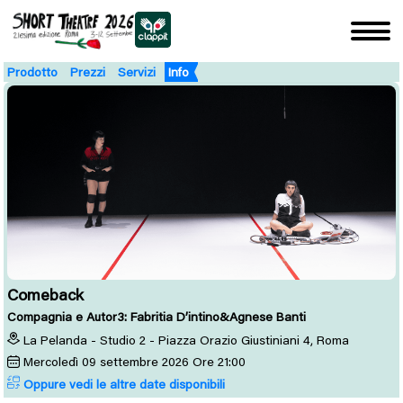
Prodotto
Prezzi
Servizi
Info
Comeback
Compagnia e Autor3: Fabritia D’intino&Agnese Banti
La Pelanda - Studio 2 - Piazza Orazio Giustiniani 4, Roma
Mercoledì
09
settembre 2026
Ore 21:00
Oppure vedi le altre date disponibili