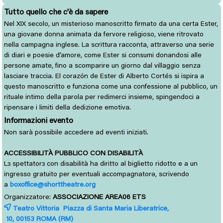
Tutto quello che c'è da sapere
Nel XIX secolo, un misterioso manoscritto firmato da una certa Ester,
una giovane donna animata da fervore religioso, viene ritrovato
nella campagna inglese. La scrittura racconta, attraverso una serie
di diari e poesie d’amore, come Ester si consumi donandosi alle
persone amate, fino a scomparire un giorno dal villaggio senza
lasciare traccia. El corazón de Ester di Alberto Cortés si ispira a
questo manoscritto e funziona come una confessione al pubblico, un
rituale intimo della parola per redimerci insieme, spingendoci a
ripensare i limiti della dedizione emotiva.
Informazioni evento
Non sarà possibile accedere ad eventi iniziati.
ACCESSIBILITÀ PUBBLICO CON DISABILITÀ
L
spettator
con disabilità ha diritto al biglietto ridotto e a un 
ɜ
ɜ
ingresso gratuito per eventuali accompagnatorə, scrivendo
a
boxoffice@shorttheatre.org
Organizzatore:
ASSOCIAZIONE AREA06 ETS
Teatro Vittoria Piazza di Santa Maria Liberatrice,
10, 00153 
ROMA
(RM)