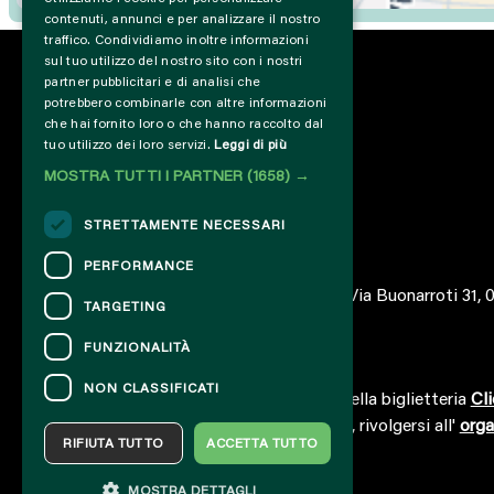
contenuti, annunci e per analizzare il nostro
traffico. Condividiamo inoltre informazioni
sul tuo utilizzo del nostro sito con i nostri
partner pubblicitari e di analisi che
potrebbero combinarle con altre informazioni
che hai fornito loro o che hanno raccolto dal
tuo utilizzo dei loro servizi.
Leggi di più
MOSTRA TUTTI I PARTNER
(1658) →
STRETTAMENTE NECESSARI
PERFORMANCE
© 2023 – Associazione AREA06 – ETS – Via Buonarroti 31,
TARGETING
FUNZIONALITÀ
CONTATTI
NON CLASSIFICATI
Per informazioni e supporto all'acquisto della biglietteria
Cli
Per informazioni sul programma e l'evento, rivolgersi all'
orga
RIFIUTA TUTTO
ACCETTA TUTTO
Dichiarazione di accessibilità
MOSTRA DETTAGLI