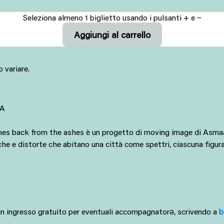
Seleziona almeno 1 biglietto usando i pulsanti + e −
 variare.
IA
es back from the ashes è un progetto di moving image di Asmaa
he e distorte che abitano una città come spettri, ciascuna figura 
a un ingresso gratuito per eventuali accompagnatorə, scrivendo a 
b