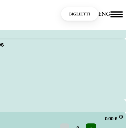
ENG
BIGLIETTI
es
0.00
€