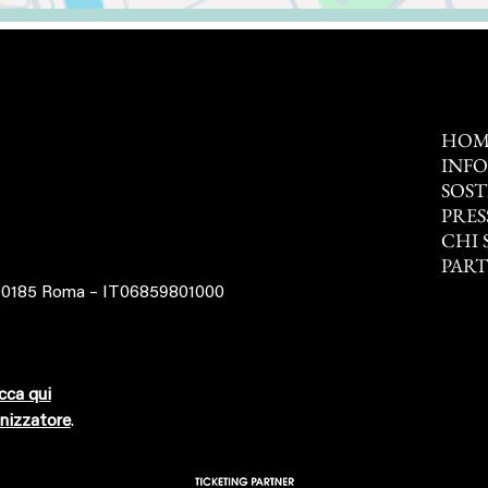
HOM
INF
SOST
PRES
CHI 
PAR
 00185 Roma – IT06859801000
cca qui
nizzatore
.