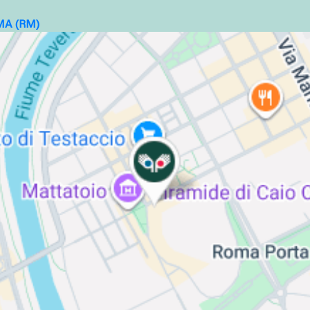
MA
(RM)