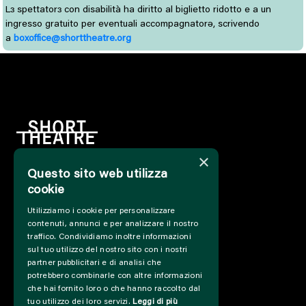
L
spettator
con disabilità ha diritto al biglietto ridotto e a un 
ɜ
ɜ
ingresso gratuito per eventuali accompagnatorə, scrivendo
a
boxoffice@shorttheatre.org
×
Questo sito web utilizza
HOME
cookie
INFO
Utilizziamo i cookie per personalizzare
SOSTIENICI
contenuti, annunci e per analizzare il nostro
PRESS&PROFESSIONAL
traffico. Condividiamo inoltre informazioni
CHI SIAMO
sul tuo utilizzo del nostro sito con i nostri
PARTNER
partner pubblicitari e di analisi che
potrebbero combinarle con altre informazioni
PROGETTI E COLLABORAZIONI
che hai fornito loro o che hanno raccolto dal
CUT / ANALOGUE
tuo utilizzo dei loro servizi.
Leggi di più