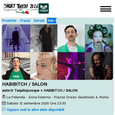
Prodotto
Prezzi
Servizi
Info
HABIBITCH / SALON
autor3: Taquitojocoque + HABIBITCH / SALON
La Pelanda - Zona Esterna - Piazza Orazio Giustiniani 4, Roma
Sabato
12
settembre 2026
Ore 23:30
Oppure vedi le altre date disponibili