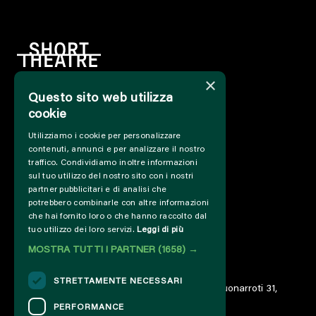
×
Questo sito web utilizza
HOME
cookie
INFO
Utilizziamo i cookie per personalizzare
SOSTIENICI
contenuti, annunci e per analizzare il nostro
PRESS&PROFESSIONAL
traffico. Condividiamo inoltre informazioni
CHI SIAMO
sul tuo utilizzo del nostro sito con i nostri
PARTNER
partner pubblicitari e di analisi che
potrebbero combinarle con altre informazioni
PROGETTI E COLLABORAZIONI
che hai fornito loro o che hanno raccolto dal
CUT / ANALOGUE
tuo utilizzo dei loro servizi.
Leggi di più
PAST EDITIONS
MOSTRA TUTTI I PARTNER
(1658) →
ARCHIVIO
DIARIO
STRETTAMENTE NECESSARI
© 2023 – Associazione AREA06 – ETS – Via Buonarroti 31,
00185 Roma – IT06859801000
PERFORMANCE