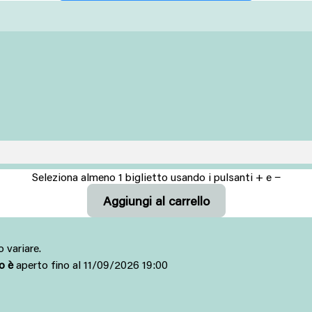
Seleziona almeno 1 biglietto usando i pulsanti + e −
 variare.
to è
aperto fino al 11/09/2026 19:00