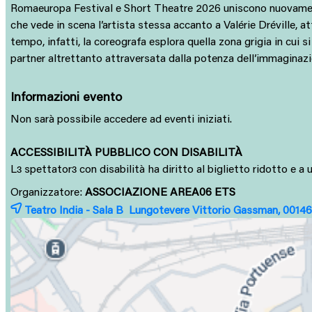
Romaeuropa Festival e Short Theatre 2026 uniscono nuovamente 
che vede in scena l’artista stessa accanto a Valérie Dréville, a
tempo, infatti, la coreografa esplora quella zona grigia in cui s
partner altrettanto attraversata dalla potenza dell’immaginazion
Informazioni evento
Non sarà possibile accedere ad eventi iniziati.
ACCESSIBILITÀ PUBBLICO CON DISABILITÀ
L
spettator
con disabilità ha diritto al biglietto ridotto e 
ɜ
ɜ
Organizzatore:
ASSOCIAZIONE AREA06 ETS
Teatro India - Sala B Lungotevere Vittorio Gassman, 0014