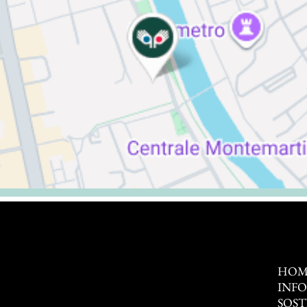
HOM
INF
SOST