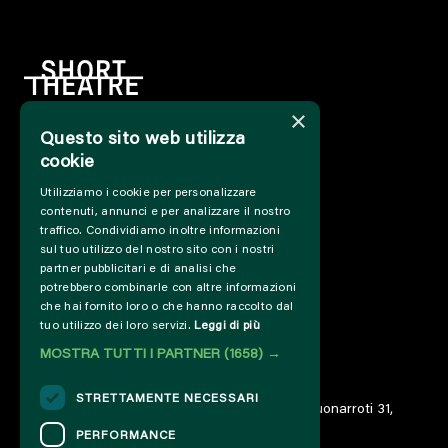
×
Questo sito web utilizza
HOME
cookie
INFO
Utilizziamo i cookie per personalizzare
SOSTIENICI
contenuti, annunci e per analizzare il nostro
PRESS&PROFESSIONAL
traffico. Condividiamo inoltre informazioni
CHI SIAMO
sul tuo utilizzo del nostro sito con i nostri
PARTNER
partner pubblicitari e di analisi che
potrebbero combinarle con altre informazioni
PROGETTI E COLLABORAZIONI
che hai fornito loro o che hanno raccolto dal
CUT / ANALOGUE
tuo utilizzo dei loro servizi.
Leggi di più
PAST EDITIONS
MOSTRA TUTTI I PARTNER
(1658) →
ARCHIVIO
DIARIO
STRETTAMENTE NECESSARI
© 2023 – Associazione AREA06 – ETS – Via Buonarroti 31,
00185 Roma – IT06859801000
PERFORMANCE