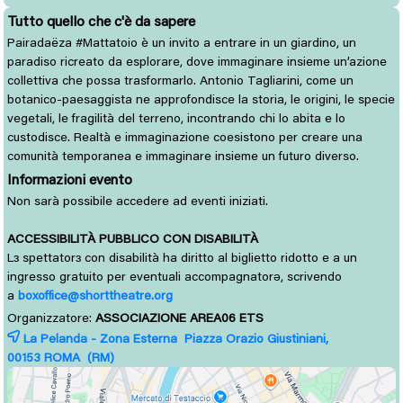
Tutto quello che c'è da sapere
Pairadaëza #Mattatoio è un invito a entrare in un giardino, un
paradiso ricreato da esplorare, dove immaginare insieme un’azione
collettiva che possa trasformarlo. Antonio Tagliarini, come un
botanico-paesaggista ne approfondisce la storia, le origini, le specie
vegetali, le fragilità del terreno, incontrando chi lo abita e lo
custodisce. Realtà e immaginazione coesistono per creare una
comunità temporanea e immaginare insieme un futuro diverso.
Informazioni evento
Non sarà possibile accedere ad eventi iniziati.
ACCESSIBILITÀ PUBBLICO CON DISABILITÀ
L
spettator
con disabilità ha diritto al biglietto ridotto e a un 
ɜ
ɜ
ingresso gratuito per eventuali accompagnatorə, scrivendo
a
boxoffice@shorttheatre.org
Organizzatore:
ASSOCIAZIONE AREA06 ETS
La Pelanda - Zona Esterna Piazza Orazio Giustiniani,
00153 
ROMA
(RM)