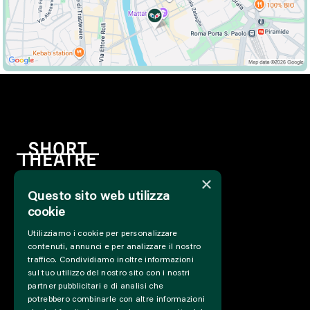
×
Questo sito web utilizza
HOME
cookie
INFO
Utilizziamo i cookie per personalizzare
SOSTIENICI
contenuti, annunci e per analizzare il nostro
PRESS&PROFESSIONAL
traffico. Condividiamo inoltre informazioni
CHI SIAMO
sul tuo utilizzo del nostro sito con i nostri
PARTNER
partner pubblicitari e di analisi che
potrebbero combinarle con altre informazioni
PROGETTI E COLLABORAZIONI