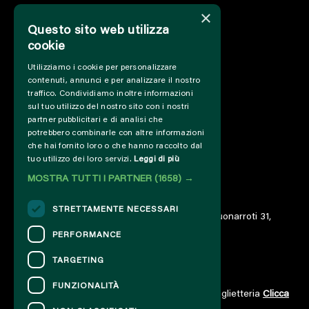
×
Questo sito web utilizza
HOME
cookie
INFO
Utilizziamo i cookie per personalizzare
SOSTIENICI
contenuti, annunci e per analizzare il nostro
PRESS&PROFESSIONAL
traffico. Condividiamo inoltre informazioni
CHI SIAMO
sul tuo utilizzo del nostro sito con i nostri
PARTNER
partner pubblicitari e di analisi che
potrebbero combinarle con altre informazioni
PROGETTI E COLLABORAZIONI
che hai fornito loro o che hanno raccolto dal
CUT / ANALOGUE
tuo utilizzo dei loro servizi.
Leggi di più
PAST EDITIONS
MOSTRA TUTTI I PARTNER
(1658) →
ARCHIVIO
DIARIO
STRETTAMENTE NECESSARI
© 2023 – Associazione AREA06 – ETS – Via Buonarroti 31,
00185 Roma – IT06859801000
PERFORMANCE
TARGETING
CONTATTI
FUNZIONALITÀ
Per informazioni e supporto all'acquisto della biglietteria
Clicca
qui