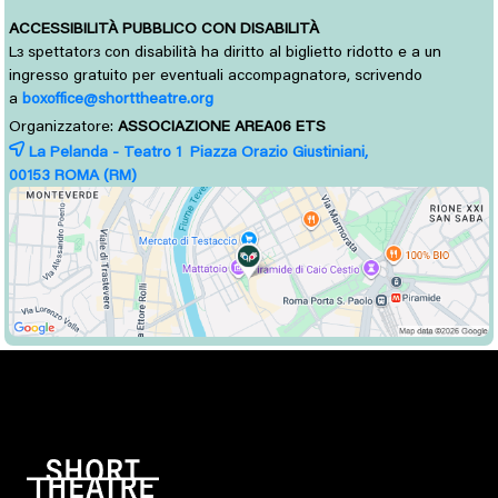
ACCESSIBILITÀ PUBBLICO CON DISABILITÀ
L
spettator
con disabilità ha diritto al biglietto ridotto e a un 
ɜ
ɜ
ingresso gratuito per eventuali accompagnatorə, scrivendo
a
boxoffice@shorttheatre.org
Organizzatore:
ASSOCIAZIONE AREA06 ETS
La Pelanda - Teatro 1 Piazza Orazio Giustiniani,
00153 
ROMA
(RM)