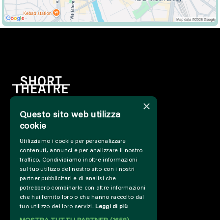
×
Questo sito web utilizza
HOME
cookie
INFO
Utilizziamo i cookie per personalizzare
SOSTIENICI
contenuti, annunci e per analizzare il nostro
PRESS&PROFESSIONAL
traffico. Condividiamo inoltre informazioni
CHI SIAMO
sul tuo utilizzo del nostro sito con i nostri
PARTNER
partner pubblicitari e di analisi che
potrebbero combinarle con altre informazioni
PROGETTI E COLLABORAZIONI
che hai fornito loro o che hanno raccolto dal
CUT / ANALOGUE
tuo utilizzo dei loro servizi.
Leggi di più
PAST EDITIONS