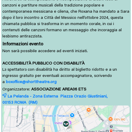
canzoni e partiture musicali della tradizione popolare e
contemporanea messicana e cilena, che Roxana ha mandato a Sara
dopo il loro incontro a Città del Messico nell’ottobre 2024, questa
chiamata pubblica si trasforma in un momento corale, in cui i
contenuti delle canzoni formano un messaggio che incoraggia al
lesbismo antirazzista.
Informazioni evento
Non sarà possibile accedere ad eventi iniziati.
ACCESSIBILITÀ PUBBLICO CON DISABILITÀ
L
spettator
con disabilità ha diritto al biglietto ridotto e a un 
ɜ
ɜ
ingresso gratuito per eventuali accompagnatorə, scrivendo
a
boxoffice@shorttheatre.org
Organizzatore:
ASSOCIAZIONE AREA06 ETS
La Pelanda - Zona Esterna Piazza Orazio Giustiniani,
00153 
ROMA
(RM)