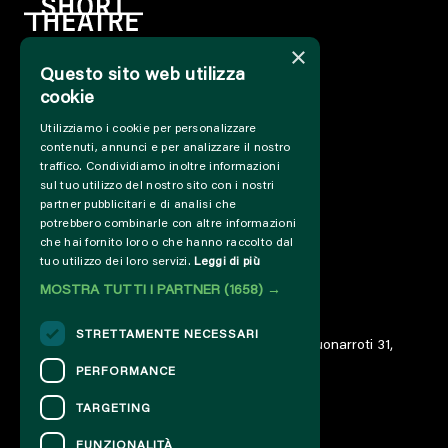
×
Questo sito web utilizza
HOME
cookie
INFO
Utilizziamo i cookie per personalizzare
SOSTIENICI
contenuti, annunci e per analizzare il nostro
PRESS&PROFESSIONAL
traffico. Condividiamo inoltre informazioni
CHI SIAMO
sul tuo utilizzo del nostro sito con i nostri
PARTNER
partner pubblicitari e di analisi che
potrebbero combinarle con altre informazioni
PROGETTI E COLLABORAZIONI
che hai fornito loro o che hanno raccolto dal
CUT / ANALOGUE
tuo utilizzo dei loro servizi.
Leggi di più
PAST EDITIONS
MOSTRA TUTTI I PARTNER
(1658) →
ARCHIVIO
DIARIO
STRETTAMENTE NECESSARI
© 2023 – Associazione AREA06 – ETS – Via Buonarroti 31,
00185 Roma – IT06859801000
PERFORMANCE
TARGETING
CONTATTI
FUNZIONALITÀ