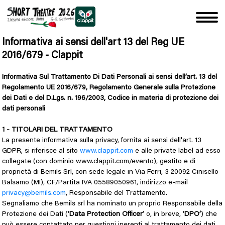
Informativa ai sensi dell'art 13 del Reg UE
2016/679 - Clappit
Informativa Sul Trattamento Di Dati Personali ai sensi dell’art. 13 del
Regolamento UE 2016/679, Regolamento Generale sulla Protezione
dei Dati e del D.Lgs. n. 196/2003, Codice in materia di protezione dei
dati personali
1 - TITOLARI DEL TRATTAMENTO
La presente informativa sulla privacy, fornita ai sensi dell'art. 13
GDPR, si riferisce al sito
www.clappit.com
e alle private label ad esso 
collegate (con dominio www.clappit.com/evento), gestito e di
proprietà di Bemils Srl, con sede legale in Via Ferri, 3 20092 Cinisello
Balsamo (MI), CF/Partita IVA 05589050961, indirizzo e-mail
privacy@bemils.com
, Responsabile del Trattamento.
Segnaliamo che Bemils srl ha nominato un proprio Responsabile della
Protezione dei Dati (‘
Data Protection Officer
’ o, in breve, ‘
DPO’
) che
può essere contattato per questioni inerenti al trattamento dei dati