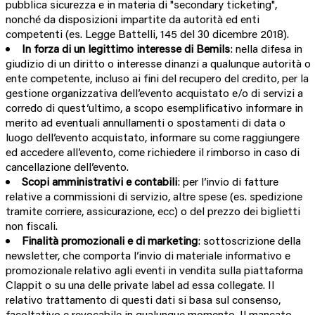
pubblica sicurezza e in materia di "secondary ticketing",
nonché da disposizioni impartite da autorità ed enti
competenti (es. Legge Battelli,
145 del 30 dicembre 2018)
.
In forza di un legittimo interesse di Bemils
: nella difesa in
giudizio di un diritto o interesse dinanzi a qualunque autorità o
ente competente, incluso ai fini del recupero del credito, per la
gestione organizzativa dell’evento acquistato e/o di servizi a
corredo di quest’ultimo, a scopo esemplificativo informare in
merito ad eventuali annullamenti o spostamenti di data o
luogo dell’evento acquistato, informare su come raggiungere
ed accedere all’evento, come richiedere il rimborso in caso di
cancellazione dell’evento.
Scopi amministrativi e contabili
: per l’invio di fatture
relative a commissioni di servizio, altre spese (es. spedizione
tramite corriere, assicurazione, ecc) o del prezzo dei biglietti
non fiscali.
Finalità promozionali e di marketing
: sottoscrizione della
newsletter, che comporta l’invio di materiale informativo e
promozionale relativo agli eventi in vendita sulla piattaforma
Clappit o su una delle private label ad essa collegate. Il
relativo trattamento di questi dati si basa sul consenso,
facoltativo e revocabile in qualunque momento. Il mancato