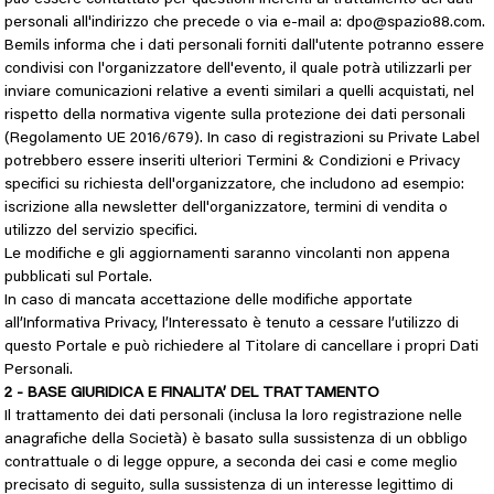
personali all'indirizzo che precede o via e-mail a:
dpo@spazio88.com
.
Bemils informa che i dati personali forniti dall'utente potranno essere
condivisi con l'organizzatore dell'evento, il quale potrà utilizzarli per
inviare comunicazioni relative a eventi similari a quelli acquistati, nel
rispetto della normativa vigente sulla protezione dei dati personali
(Regolamento UE 2016/679). In caso di registrazioni su
Private Label 
potrebbero essere inseriti ulteriori Termini & Condizioni e Privacy
specifici su richiesta dell'organizzatore, che includono ad esempio:
iscrizione alla newsletter dell'organizzatore, termini di vendita o
utilizzo del servizio specifici.
Le modifiche e gli aggiornamenti saranno vincolanti non appena
pubblicati sul Portale.
In caso di mancata accettazione delle modifiche apportate
all’Informativa Privacy, l’Interessato è tenuto a cessare l’utilizzo di
questo Portale e può richiedere al Titolare di cancellare i propri Dati
Personali.
2 - BASE GIURIDICA E FINALITA’ DEL TRATTAMENTO
Il trattamento dei dati personali (inclusa la loro registrazione nelle
anagrafiche della Società) è basato sulla sussistenza di un obbligo
contrattuale o di legge oppure, a seconda dei casi e come meglio
precisato di seguito, sulla sussistenza di un interesse legittimo di