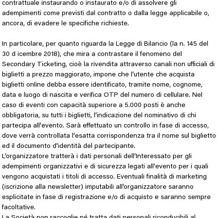
contrattuale instaurando o instaurato e/o di assolvere gli
adempimenti come previsti dal contratto o dalla legge applicabile o,
ancora, di evadere le specifiche richieste.
In particolare, per quanto riguarda la
Legge di Bilancio (la n. 145 del
30 d icembre 2018), che mira a contrastare il fenomeno del
Secondary Ticketing, cioè la rivendita attraverso canali non ufficiali di
biglietti a prezzo maggiorato, impone che l’utente che acquista
biglietti online debba essere identificato, tramite nome, cognome,
data e luogo di nascita e verifica OTP del numero di cellulare.
Nel
caso di eventi con capacità superiore a 5.000 posti è anche
obbligatoria, su tutti i biglietti, l’indicazione del nominativo di chi
partecipa all'evento. Sarà effettuato un controllo in fase di accesso,
dove verrà controllata l'esatta corrispondenza tra il nome sul biglietto
ed il documento d'identità del partecipante.
L’organizzatore tratterà i dati personali dell’Interessato per gli
adempimenti organizzativi e di sicurezza legati all'evento per i quali
vengono acquistati i titoli di accesso. Eventuali finalità di marketing
(iscrizione alla newsletter) imputabili all’organizzatore saranno
esplicitate in fase di registrazione e/o di acquisto e saranno sempre
facoltative.
La Società non raccoglie né tratta dati personali riconducibili al