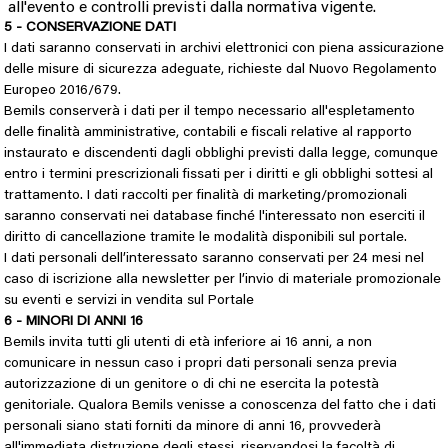
all'evento e controlli previsti dalla normativa vigente.
5 - CONSERVAZIONE DATI
I dati saranno conservati in archivi elettronici con piena assicurazione
delle misure di sicurezza adeguate, richieste dal Nuovo Regolamento
Europeo 2016/679.
Bemils conserverà i dati per il tempo necessario all'espletamento
delle finalità amministrative, contabili e fiscali relative al rapporto
instaurato e discendenti dagli obblighi previsti dalla legge, comunque
entro i termini prescrizionali fissati per i diritti e gli obblighi sottesi al
trattamento. I dati raccolti per finalità di marketing/promozionali
saranno conservati nei database finché l'interessato non eserciti il
diritto di cancellazione tramite le modalità disponibili sul portale.
I dati personali dell’interessato saranno conservati per 24 mesi nel
caso di iscrizione alla newsletter per l’invio di materiale promozionale
su eventi e servizi in vendita sul Portale
6 - MINORI DI ANNI 16
Bemils invita tutti gli utenti di età inferiore ai 16 anni, a non
comunicare in nessun caso i propri dati personali senza previa
autorizzazione di un genitore o di chi ne esercita la potestà
genitoriale. Qualora Bemils venisse a conoscenza del fatto che i dati
personali siano stati forniti da minore di anni 16, provvederà
all'immediata distruzione degli stessi, riservandosi la facoltà di