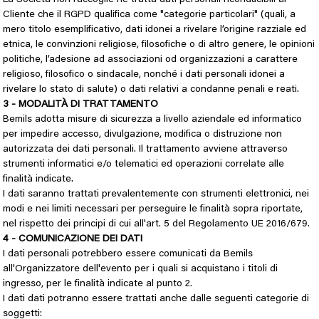
Cliente che il RGPD qualifica come "categorie particolari" (quali, a
mero titolo esemplificativo, dati idonei a rivelare l’origine razziale ed
etnica, le convinzioni religiose, filosofiche o di altro genere, le opinioni
politiche, l’adesione ad associazioni od organizzazioni a carattere
religioso, filosofico o sindacale, nonché i dati personali idonei a
rivelare lo stato di salute) o dati relativi a condanne penali e reati.
3 - MODALITÀ DI TRATTAMENTO
Bemils adotta misure di sicurezza a livello aziendale ed informatico
per impedire accesso, divulgazione, modifica o distruzione non
autorizzata dei dati personali. Il trattamento avviene attraverso
strumenti informatici e/o telematici ed operazioni correlate alle
finalità indicate.
I dati saranno trattati prevalentemente con strumenti elettronici, nei
modi e nei limiti necessari per perseguire le finalità sopra riportate,
nel rispetto dei principi di cui all'art. 5 del Regolamento UE 2016/679.
4 - COMUNICAZIONE DEI DATI
I dati personali potrebbero essere comunicati da Bemils
all'Organizzatore dell'evento per i quali si acquistano i titoli di
ingresso, per le finalità indicate al punto 2.
I dati dati potranno essere trattati anche dalle seguenti categorie di
soggetti: