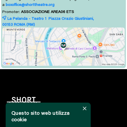
a
boxoffice@shorttheatre.org
Promoter:
ASSOCIAZIONE AREA06 ETS
La Pelanda - Teatro 1 Piazza Orazio Giustiniani,
00153 
ROMA
(RM)
×
Questo sito web utilizza
cookie
HOME