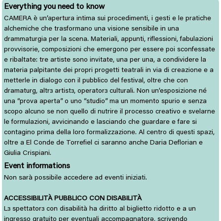
Everything you need to know
CAMERA è un’apertura intima sui procedimenti, i gesti e le pratiche
alchemiche che trasformano una visione sensibile in una
drammaturgia per la scena. Materiali, appunti, riflessioni, fabulazioni
provvisorie, composizioni che emergono per essere poi sconfessate
e ribaltate: tre artiste sono invitate, una per una, a condividere la
materia palpitante dei propri progetti teatrali in via di creazione e a
metterle in dialogo con il pubblico del festival, oltre che con
dramaturg, altrɜ artistɜ, operatorɜ culturali. Non un’esposizione né
una “prova aperta” o uno “studio” ma un momento spurio e senza
scopo alcuno se non quello di nutrire il processo creativo e svelarne
le formulazioni, avvicinando e lasciando che guardare e fare si
contagino prima della loro formalizzazione. Al centro di questi spazi,
oltre a El Conde de Torrefiel ci saranno anche Daria Deflorian e
Giulia Crispiani.
Event informations
Non sarà possibile accedere ad eventi iniziati.
ACCESSIBILITÀ PUBBLICO CON DISABILITÀ
L
spettator
con disabilità ha diritto al biglietto ridotto e a un 
ɜ
ɜ
ingresso gratuito per eventuali accompagnatorə, scrivendo