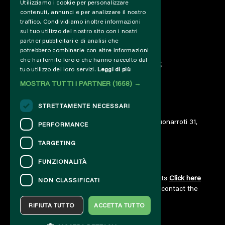
Utilizziamo i cookie per personalizzare
INFO
contenuti, annunci e per analizzare il nostro
SUPPORT US
traffico. Condividiamo inoltre informazioni
PRESS&PROFESSIONAL
sul tuo utilizzo del nostro sito con i nostri
ABOUT US
partner pubblicitari e di analisi che
potrebbero combinarle con altre informazioni
PARTNER
che hai fornito loro o che hanno raccolto dal
PROJECTS AND COLLABORATIONS
tuo utilizzo dei loro servizi.
Leggi di più
CUT / ANALOGUE
MOSTRA TUTTI I PARTNER
(1658) →
PAST EDITIONS
ARCHIVE
STRETTAMENTE NECESSARI
DIARY
© 2023 – Associazione AREA06 – ETS – Via Buonarroti 31,
PERFORMANCE
00185 Roma – IT06859801000
TARGETING
FUNZIONALITÀ
CONTACTS
For information and support in purchasing tickets
Click here
NON CLASSIFICATI
For information on the program and the event, contact the
organizer
.
RIFIUTA TUTTO
ACCETTA TUTTO
Accessibility statement