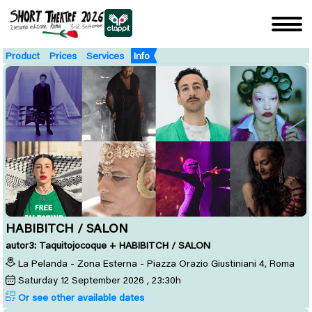
Product
Prices
Services
Info
HABIBITCH / SALON
autor3: Taquitojocoque + HABIBITCH / SALON
La Pelanda - Zona Esterna - Piazza Orazio Giustiniani 4, Roma
Saturday
12
September 2026
, 23:30h
Or see other available dates