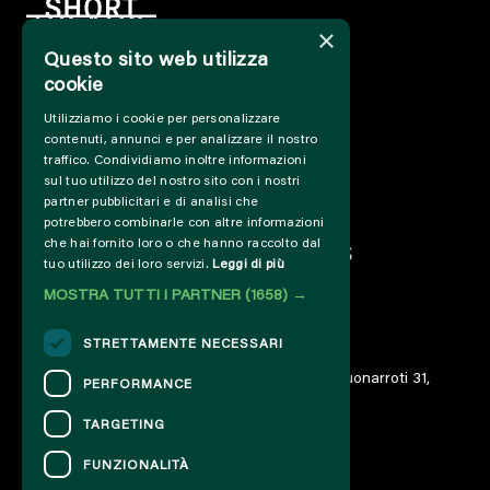
×
Questo sito web utilizza
cookie
HOME
Utilizziamo i cookie per personalizzare
INFO
contenuti, annunci e per analizzare il nostro
SUPPORT US
traffico. Condividiamo inoltre informazioni
PRESS&PROFESSIONAL
sul tuo utilizzo del nostro sito con i nostri
ABOUT US
partner pubblicitari e di analisi che
potrebbero combinarle con altre informazioni
PARTNER
che hai fornito loro o che hanno raccolto dal
PROJECTS AND COLLABORATIONS
tuo utilizzo dei loro servizi.
Leggi di più
CUT / ANALOGUE
MOSTRA TUTTI I PARTNER
(1658) →
PAST EDITIONS
ARCHIVE
STRETTAMENTE NECESSARI
DIARY
© 2023 – Associazione AREA06 – ETS – Via Buonarroti 31,
PERFORMANCE
00185 Roma – IT06859801000
TARGETING
FUNZIONALITÀ
CONTACTS