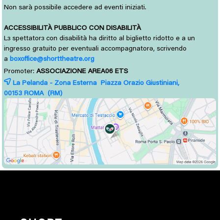
Non sarà possibile accedere ad eventi iniziati.
ACCESSIBILITÀ PUBBLICO CON DISABILITÀ
L
spettator
con disabilità ha diritto al biglietto ridotto e a un 
ɜ
ɜ
ingresso gratuito per eventuali accompagnatorə, scrivendo
a
boxoffice@shorttheatre.org
Promoter:
ASSOCIAZIONE AREA06 ETS
La Pelanda - Zona Esterna Piazza Orazio Giustiniani,
00153 
ROMA
(RM)