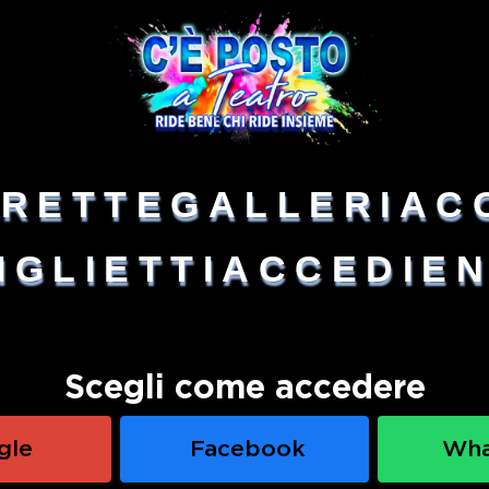
IRETTE
GALLERIA
C
IGLIETTI
ACCEDI
E
Scegli come accedere
gle
Facebook
Wh