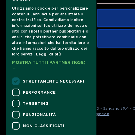
Utilizziamo i cookie per personalizzare
contenuti, annunci e per analizzare il
nostro traffico. Condividiamo inoltre
informazioni sul tuo utilizzo del nostro
sito con i nostri partner pubblicitari e di
analisi che potrebbero combinarle con
altre informazioni che hai fornito loro o
che hanno raccolto dal tuo utilizzo dei
loro servizi.
Leggi di più
MOSTRA TUTTI I PARTNER
(1658)
→
STRETTAMENTE NECESSARI
PERFORMANCE
TARGETING
Associazione Sparkly A.P.S. - Via Trana 22 10090 - Sangano (To) 
Email 
sparkly.aps@gmail.com
- Pec 
sparkly.aps@pec.it
FUNZIONALITÀ
NON CLASSIFICATI
CONTATTI