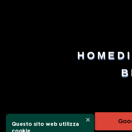
HOME
D
B
×
Goo
Questo sito web utilizza
cookie