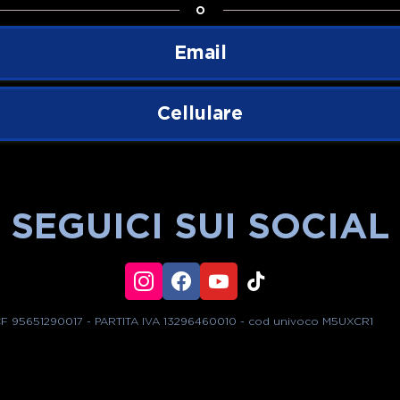
o
Email
Cellulare
SEGUICI SUI SOCIAL
- CF 95651290017 - PARTITA IVA 13296460010 - cod univoco M5UXCR1