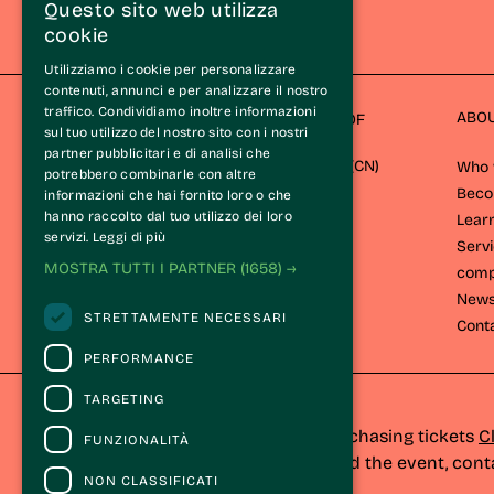
Questo sito web utilizza
cookie
Utilizziamo i cookie per personalizzare
contenuti, annunci e per analizzare il nostro
traffico. Condividiamo inoltre informazioni
ABO
STRADA DEL BAROLO AND GREAT WINES OF
sul tuo utilizzo del nostro sito con i nostri
LANGA ASSOCIATION
partner pubblicitari e di analisi che
Via Cavour 26/A 12060 Castiglione Falletto (CN) 
Who 
potrebbero combinarle con altre
Bec
informazioni che hai fornito loro o che
hanno raccolto dal tuo utilizzo dei loro
Lear
servizi.
Leggi di più
Servi
MOSTRA TUTTI I PARTNER
(1658) →
comp
New
STRETTAMENTE NECESSARI
Cont
PERFORMANCE
TARGETING
CONTACTS
For information and support in purchasing tickets
C
FUNZIONALITÀ
For information on the program and the event, cont
NON CLASSIFICATI
Accessibility statement