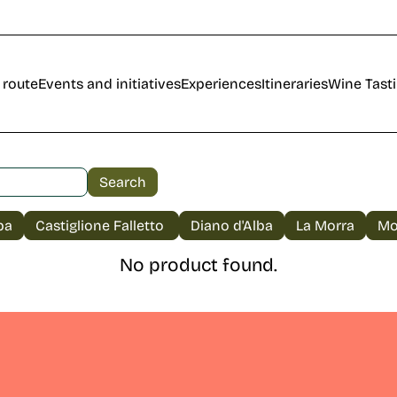
 route
Events and initiatives
Experiences
Itineraries
Wine Tast
No product found.