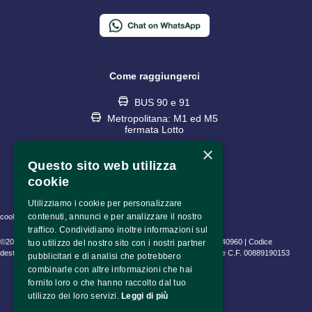
Come raggiungerci
BUS 90 e 91
Metropolitana: M1 ed M5
fermata Lotto
×
Questo sito web utilizza
cookie
Utilizziamo i cookie per personalizzare
contenuti, annunci e per analizzare il nostro
cookie policy • privacy policy • informativa trattamento dati
traffico. Condividiamo inoltre informazioni sul
©2023 Fondazione Pime Onlus C.F. 97486040153 e P.IVA 06630940960 | Codice
tuo utilizzo del nostro sito con i nostri partner
destinatario (SDI) SUBM70N | CEAM Srl P.IVA 10802530153 | Pime C.F. 00889190153
pubblicitari e di analisi che potrebbero
combinarle con altre informazioni che hai
fornito loro o che hanno raccolto dal tuo
utilizzo dei loro servizi.
Leggi di più