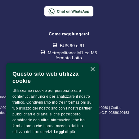
Come raggiungerci
BUS 90 e 91
Metropolitana: M1 ed M5
fermata Lotto
×
Questo sito web utilizza
cookie
Utilizziamo i cookie per personalizzare
contenuti, annunci e per analizzare il nostro
cookie policy • privacy policy • informativa trattamento dati
traffico. Condividiamo inoltre informazioni sul
©2023 Fondazione Pime Onlus C.F. 97486040153 e P.IVA 06630940960 | Codice
tuo utilizzo del nostro sito con i nostri partner
destinatario (SDI) SUBM70N | CEAM Srl P.IVA 10802530153 | Pime C.F. 00889190153
pubblicitari e di analisi che potrebbero
combinarle con altre informazioni che hai
fornito loro o che hanno raccolto dal tuo
utilizzo dei loro servizi.
Leggi di più