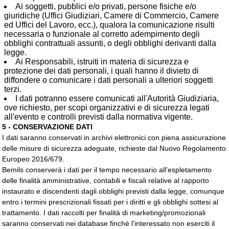
Ai soggetti, pubblici e/o privati, persone fisiche e/o
giuridiche (Uffici Giudiziari, Camere di Commercio, Camere
ed Uffici del Lavoro, ecc.), qualora la comunicazione risulti
necessaria o funzionale al corretto adempimento degli
obblighi contrattuali assunti, o degli obblighi derivanti dalla
legge.
Ai Responsabili, istruiti in materia di sicurezza e
protezione dei dati personali, i quali hanno il divieto di
diffondere o comunicare i dati personali a ulteriori soggetti
terzi.
I dati potranno essere comunicati all'Autorità Giudiziaria,
ove richiesto, per scopi organizzativi e di sicurezza legati
all'evento e controlli previsti dalla normativa vigente.
5 - CONSERVAZIONE DATI
I dati saranno conservati in archivi elettronici con piena assicurazione
delle misure di sicurezza adeguate, richieste dal Nuovo Regolamento
Europeo 2016/679.
Bemils conserverà i dati per il tempo necessario all'espletamento
delle finalità amministrative, contabili e fiscali relative al rapporto
instaurato e discendenti dagli obblighi previsti dalla legge, comunque
entro i termini prescrizionali fissati per i diritti e gli obblighi sottesi al
trattamento. I dati raccolti per finalità di marketing/promozionali
saranno conservati nei database finché l'interessato non eserciti il