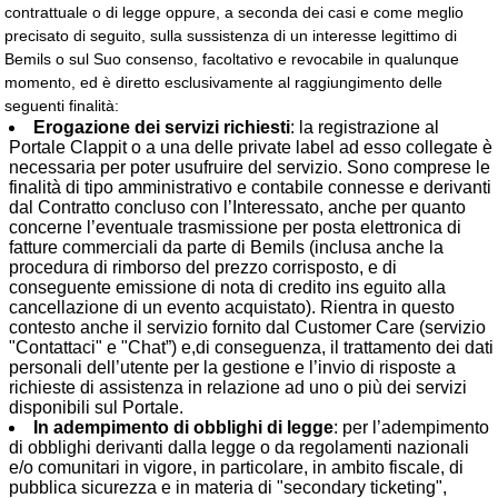
contrattuale o di legge oppure, a seconda dei casi e come meglio
precisato di seguito, sulla sussistenza di un interesse legittimo di
Bemils o sul Suo consenso, facoltativo e revocabile in qualunque
momento, ed è diretto esclusivamente al raggiungimento delle
seguenti finalità:
Erogazione dei servizi richiesti
: la registrazione al
Portale Clappit o a una delle private label ad esso collegate è
necessaria per poter usufruire del servizio. Sono comprese le
finalità di tipo amministrativo e contabile connesse e derivanti
dal Contratto concluso con l’Interessato, anche per quanto
concerne l’eventuale trasmissione per posta elettronica di
fatture commerciali da parte di Bemils (inclusa anche la
procedura di rimborso del prezzo corrisposto, e di
conseguente emissione di nota di credito ins eguito alla
cancellazione di un evento acquistato). Rientra in questo
contesto anche il servizio fornito dal Customer Care (servizio
"Contattaci" e "Chat”) e,di conseguenza, il trattamento dei dati
personali dell’utente per la gestione e l’invio di risposte a
richieste di assistenza in relazione ad uno o più dei servizi
disponibili sul Portale.
In adempimento di obblighi di legge
: per l’adempimento
di obblighi derivanti dalla legge o da regolamenti nazionali
e/o comunitari in vigore, in particolare, in ambito fiscale, di
pubblica sicurezza e in materia di "secondary ticketing",