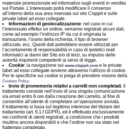
materiale promozionale ed informativo sugli eventi in vendita
sul Portale. L’interessato potrà modificare il consenso
all’interno della sua area riservata sul sito Clappit e sulle
private label ad esso collegate.
Informazioni di geolocalizzazione
: nel caso in cui
l’Interessato effettui un ordine, verranno registrati alcuni dati,
come ad esempio l’indirizzo IP da cui è originata la
transazione, l’orario della richiesta, il tipo di browser
utilizzato, ecc. Questi dati potrebbero essere utilizzati per
l’accertamento di responsabilità in caso di ipotetici reati
informatici ai danni del Sito e/o di terzi, su impulso delle
autorità inquirenti competenti ai sensi di legge.
Cookie
: la navigazione sui
e le private 
www.clappit.com
label ad esso collegate avviene attraverso l'utilizzo di cookie.
Per le specifiche sui cookie si prega di prendere visione della
.
Cookies Policy
Invio di promemoria relativi a carrelli non completati.
Il 
trattamento consiste nell’invio di una singola comunicazione
via email entro 6 ore dalla creazione del carrello, al fine di
consentire all’utente di completare un’operazione avviata.
Il trattamento si basa sul legittimo interesse del titolare del
trattamento (art. 6.1.f GDPR), ed è effettuato esclusivamente
nei confronti di utenti registrati, a condizione che i prodotti
risultino ancora disponibili e che l’ordine non sia stato nel
frattempo completato.