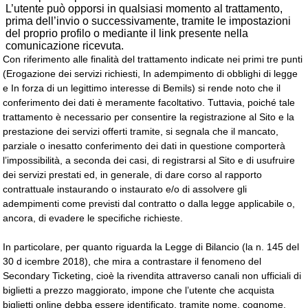
L’utente può opporsi in qualsiasi momento al trattamento,
prima dell’invio o successivamente, tramite le impostazioni
del proprio profilo o mediante il link presente nella
comunicazione ricevuta.
Con riferimento alle finalità del trattamento indicate nei primi tre punti
(Erogazione dei servizi richiesti, In adempimento di obblighi di legge
e In forza di un legittimo interesse di Bemils) si rende noto che il
conferimento dei dati è meramente facoltativo. Tuttavia, poiché tale
trattamento è necessario per consentire la registrazione al Sito e la
prestazione dei servizi offerti tramite, si segnala che il mancato,
parziale o inesatto conferimento dei dati in questione comporterà
l’impossibilità, a seconda dei casi, di registrarsi al Sito e di usufruire
dei servizi prestati ed, in generale, di dare corso al rapporto
contrattuale instaurando o instaurato e/o di assolvere gli
adempimenti come previsti dal contratto o dalla legge applicabile o,
ancora, di evadere le specifiche richieste.
In particolare, per quanto riguarda la
Legge di Bilancio (la n. 145 del
30 d icembre 2018), che mira a contrastare il fenomeno del
Secondary Ticketing, cioè la rivendita attraverso canali non ufficiali di
biglietti a prezzo maggiorato, impone che l’utente che acquista
biglietti online debba essere identificato, tramite nome, cognome,