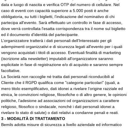
data e luogo di nascita e verifica OTP del numero di cellulare.
Nel
caso di eventi con capacità superiore a 5.000 posti è anche
obbligatoria, su tutti i biglietti, l’indicazione del nominativo di chi
partecipa all'evento. Sarà effettuato un controllo in fase di accesso,
dove verrà controllata l'esatta corrispondenza tra il nome sul biglietto
ed il documento d'identità del partecipante.
L’organizzatore tratterà i dati personali dell’Interessato per gli
adempimenti organizzativi e di sicurezza legati all'evento per i quali
vengono acquistati i titoli di accesso. Eventuali finalità di marketing
(iscrizione alla newsletter) imputabili all’organizzatore saranno
esplicitate in fase di registrazione e/o di acquisto e saranno sempre
facoltative.
La Società non raccoglie né tratta dati personali riconducibili al
Cliente che il RGPD qualifica come "categorie particolari" (quali, a
mero titolo esemplificativo, dati idonei a rivelare l’origine razziale ed
etnica, le convinzioni religiose, filosofiche o di altro genere, le opinioni
politiche, l’adesione ad associazioni od organizzazioni a carattere
religioso, filosofico o sindacale, nonché i dati personali idonei a
rivelare lo stato di salute) o dati relativi a condanne penali e reati.
3 - MODALITÀ DI TRATTAMENTO
Bemils adotta misure di sicurezza a livello aziendale ed informatico