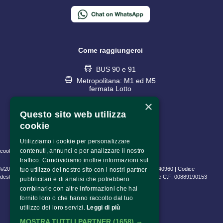
Come raggiungerci
BUS 90 e 91
Metropolitana: M1 ed M5
fermata Lotto
×
Questo sito web utilizza
cookie
Utilizziamo i cookie per personalizzare
contenuti, annunci e per analizzare il nostro
cookie policy • privacy policy • informativa trattamento dati
traffico. Condividiamo inoltre informazioni sul
©2023 Fondazione Pime Onlus C.F. 97486040153 e P.IVA 06630940960 | Codice
tuo utilizzo del nostro sito con i nostri partner
destinatario (SDI) SUBM70N | CEAM Srl P.IVA 10802530153 | Pime C.F. 00889190153
pubblicitari e di analisi che potrebbero
combinarle con altre informazioni che hai
fornito loro o che hanno raccolto dal tuo
utilizzo dei loro servizi.
Leggi di più
MOSTRA TUTTI I PARTNER
(1658) →