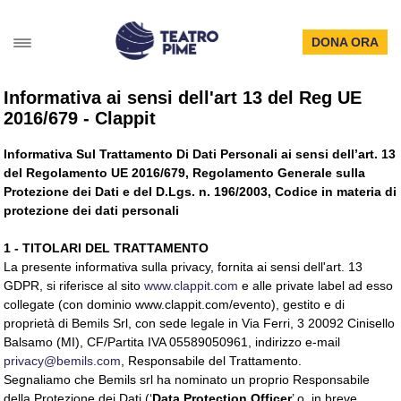
DONA ORA
Informativa ai sensi dell'art 13 del Reg UE
2016/679 - Clappit
Informativa Sul Trattamento Di Dati Personali ai sensi dell’art. 13
del Regolamento UE 2016/679, Regolamento Generale sulla
Protezione dei Dati e del D.Lgs. n. 196/2003, Codice in materia di
protezione dei dati personali
1 - TITOLARI DEL TRATTAMENTO
La presente informativa sulla privacy, fornita ai sensi dell'art. 13
GDPR, si riferisce al sito
www.clappit.com
e alle private label ad esso 
collegate (con dominio www.clappit.com/evento), gestito e di
proprietà di Bemils Srl, con sede legale in Via Ferri, 3 20092 Cinisello
Balsamo (MI), CF/Partita IVA 05589050961, indirizzo e-mail
privacy@bemils.com
, Responsabile del Trattamento.
Segnaliamo che Bemils srl ha nominato un proprio Responsabile
della Protezione dei Dati (‘
Data Protection Officer
’ o, in breve,