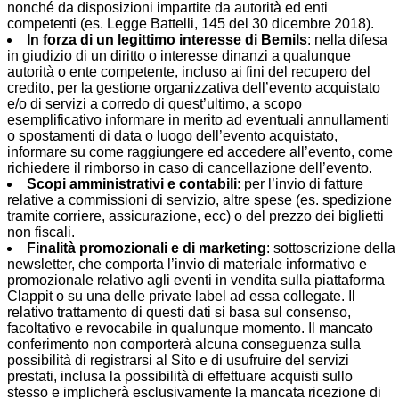
nonché da disposizioni impartite da autorità ed enti
competenti (es. Legge Battelli,
145 del 30 dicembre 2018)
.
In forza di un legittimo interesse di Bemils
: nella difesa
in giudizio di un diritto o interesse dinanzi a qualunque
autorità o ente competente, incluso ai fini del recupero del
credito, per la gestione organizzativa dell’evento acquistato
e/o di servizi a corredo di quest’ultimo, a scopo
esemplificativo informare in merito ad eventuali annullamenti
o spostamenti di data o luogo dell’evento acquistato,
informare su come raggiungere ed accedere all’evento, come
richiedere il rimborso in caso di cancellazione dell’evento.
Scopi amministrativi e contabili
: per l’invio di fatture
relative a commissioni di servizio, altre spese (es. spedizione
tramite corriere, assicurazione, ecc) o del prezzo dei biglietti
non fiscali.
Finalità promozionali e di marketing
: sottoscrizione della
newsletter, che comporta l’invio di materiale informativo e
promozionale relativo agli eventi in vendita sulla piattaforma
Clappit o su una delle private label ad essa collegate. Il
relativo trattamento di questi dati si basa sul consenso,
facoltativo e revocabile in qualunque momento. Il mancato
conferimento non comporterà alcuna conseguenza sulla
possibilità di registrarsi al Sito e di usufruire del servizi
prestati, inclusa la possibilità di effettuare acquisti sullo
stesso e implicherà esclusivamente la mancata ricezione di