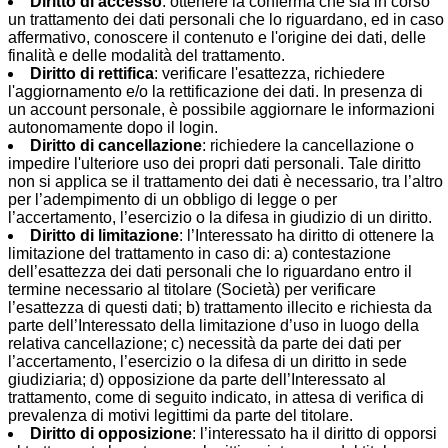
Diritto di accesso
: ottenere la conferma che sia in corso
un trattamento dei dati personali che lo riguardano, ed in caso
affermativo, conoscere il contenuto e l'origine dei dati, delle
finalità e delle modalità del trattamento.
Diritto di rettifica
: verificare l'esattezza, richiedere
l'aggiornamento e/o la rettificazione dei dati. In presenza di
un account personale, è possibile aggiornare le informazioni
autonomamente dopo il login.
Diritto di cancellazione
: richiedere la cancellazione o
impedire l'ulteriore uso dei propri dati personali. Tale diritto
non si applica se il trattamento dei dati è necessario, tra l’altro
per l’adempimento di un obbligo di legge o per
l’accertamento, l’esercizio o la difesa in giudizio di un diritto.
Diritto di limitazione
: l’Interessato ha diritto di ottenere la
limitazione del trattamento in caso di: a) contestazione
dell’esattezza dei dati personali che lo riguardano entro il
termine necessario al titolare (Società) per verificare
l’esattezza di questi dati; b) trattamento illecito e richiesta da
parte dell’Interessato della limitazione d’uso in luogo della
relativa cancellazione; c) necessità da parte dei dati per
l’accertamento, l’esercizio o la difesa di un diritto in sede
giudiziaria; d) opposizione da parte dell’Interessato al
trattamento, come di seguito indicato, in attesa di verifica di
prevalenza di motivi legittimi da parte del titolare.
Diritto di opposizione
: l’interessato ha il diritto di opporsi