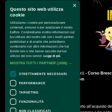
×
Questo sito web utilizza
cookie
Utilizziamo i cookie per personalizzare
contenuti, annunci e per analizzare il nostro
traffico. Condividiamo inoltre informazioni sul
tuo utilizzo del nostro sito con i nostri partner
pubblicitari e di analisi che potrebbero
combinarle con altre informazioni che hai
fornito loro o che hanno raccolto dal tuo
utilizzo dei loro servizi.
Leggi di più
MOSTRA TUTTI I PARTNER
(1658) →
Q77 Impresa Sociale S.r.l. - Corso Bresci
STRETTAMENTE NECESSARI
info@qsettantasette.com
PERFORMANCE
TARGETING
CONTATTI
FUNZIONALITÀ
Per informazioni e supporto all'acquisto del
NON CLASSIFICATI