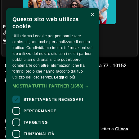
×
Questo sito web utilizza
cookie
POTA BOYZ COMEDY
Teatro Q77 - Teatro Q77 - Vertigo Live, Torino
Utilizziamo i cookie per personalizzare
Giovedì
22
Aprile 2027
Ore 21:00
contenuti, annunci e per analizzare il nostro
traffico. Condividiamo inoltre informazioni sul
Acquista
tuo utilizzo del nostro sito con i nostri partner
pubblicitari e di analisi che potrebbero
Q77 Impresa Sociale S.r.l. - Corso Brescia 77 - 10152 
combinarle con altre informazioni che hai
fornito loro o che hanno raccolto dal tuo
Torino -
utilizzo dei loro servizi.
Leggi di più
info@qsettantasette.com
MOSTRA TUTTI I PARTNER
(1658) →
STRETTAMENTE NECESSARI
PERFORMANCE
CONTATTI
TARGETING
Per informazioni e supporto all'acquisto della biglietteria
Clicca
FUNZIONALITÀ
qui