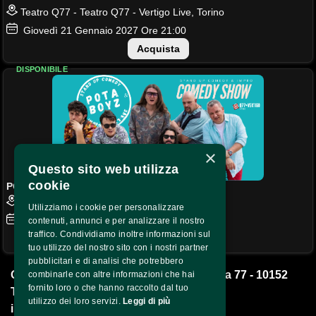
Teatro Q77 - Teatro Q77 - Vertigo Live, Torino
Giovedì
21
Gennaio 2027
Ore 21:00
Acquista
DISPONIBILE
×
Questo sito web utilizza
cookie
POTA BOYZ COMEDY
Teatro Q77 - Teatro Q77 - Vertigo Live, Torino
Utilizziamo i cookie per personalizzare
Giovedì
22
Aprile 2027
Ore 21:00
contenuti, annunci e per analizzare il nostro
traffico. Condividiamo inoltre informazioni sul
Acquista
tuo utilizzo del nostro sito con i nostri partner
pubblicitari e di analisi che potrebbero
Q77 Impresa Sociale S.r.l. - Corso Brescia 77 - 10152 
combinarle con altre informazioni che hai
fornito loro o che hanno raccolto dal tuo
Torino -
utilizzo dei loro servizi.
Leggi di più
info@qsettantasette.com