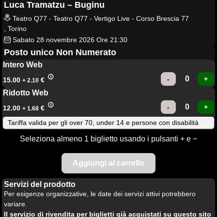
Luca Tramatzu – Buginu
Teatro Q77 - Teatro Q77 - Vertigo Live - Corso Brescia 77
, Torino
Sabato
28
novembre 2026
Ore 21:30
Posto unico Non Numerato
Intero Web
15.00
€
+ 2.10
Ridotto Web
12.00
€
+ 1.68
Tariffa valida per gli over 70, under 14 e persone con disabilità
Seleziona almeno 1 biglietto usando i pulsanti + e −
Servizi del prodotto
Per esigenze organizzative, le date dei servizi attivi potrebbero
variare.
Il servizio di rivendita per biglietti già acquistati su questo sito