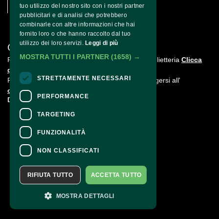
tuo utilizzo del nostro sito con i nostri partner
pubblicitari e di analisi che potrebbero
combinarle con altre informazioni che hai
fornito loro o che hanno raccolto dal tuo
utilizzo dei loro servizi.
Leggi di più
CONTATTI
MOSTRA TUTTI I PARTNER
(1658) →
Per informazioni e supporto all'acquisto della biglietteria
Clicca
qui
STRETTAMENTE NECESSARI
Per informazioni sul programma e l'evento, rivolgersi all'
organizzatore
.
PERFORMANCE
Dichiarazione di accessibilità
TARGETING
FUNZIONALITÀ
NON CLASSIFICATI
RIFIUTA TUTTO
ACCETTA TUTTO
MOSTRA DETTAGLI