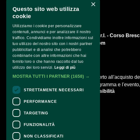
×
Questo sito web utilizza
cookie
Utilizziamo i cookie per personalizzare
contenuti, annunci e per analizzare il nostro
Q77 Impresa Sociale S.r.l. - Corso Bresci
traffico. Condividiamo inoltre informazioni sul
info@qsettantasette.com
tuo utilizzo del nostro sito con i nostri partner
pubblicitari e di analisi che potrebbero
combinarle con altre informazioni che hai
fornito loro o che hanno raccolto dal tuo
utilizzo dei loro servizi.
Leggi di più
CONTATTI
MOSTRA TUTTI I PARTNER
(1658) →
Per informazioni e supporto all'acquisto del
Per informazioni sul programma e l'evento, 
STRETTAMENTE NECESSARI
Dichiarazione di accessibilità
PERFORMANCE
TARGETING
FUNZIONALITÀ
NON CLASSIFICATI