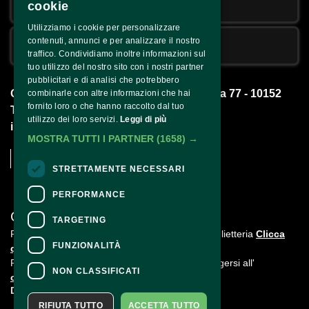
Email
cookie
Utilizziamo i cookie per personalizzare
contenuti, annunci e per analizzare il nostro
Cellulare
traffico. Condividiamo inoltre informazioni sul
tuo utilizzo del nostro sito con i nostri partner
pubblicitari e di analisi che potrebbero
Q77 Impresa Sociale S.r.l. - Corso Brescia 77 - 10152 
combinarle con altre informazioni che hai
fornito loro o che hanno raccolto dal tuo
Torino -
utilizzo dei loro servizi.
Leggi di più
info@qsettantasette.com
MOSTRA TUTTI I PARTNER
(1658) →
STRETTAMENTE NECESSARI
PERFORMANCE
CONTATTI
TARGETING
Per informazioni e supporto all'acquisto della biglietteria
Clicca
FUNZIONALITÀ
qui
Per informazioni sul programma e l'evento, rivolgersi all'
NON CLASSIFICATI
organizzatore
.
Dichiarazione di accessibilità
RIFIUTA TUTTO
ACCETTA TUTTO