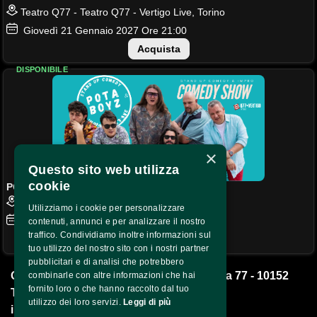
Teatro Q77 - Teatro Q77 - Vertigo Live, Torino
Giovedì
21
Gennaio 2027
Ore 21:00
Acquista
DISPONIBILE
×
Questo sito web utilizza
cookie
POTA BOYZ COMEDY
Teatro Q77 - Teatro Q77 - Vertigo Live, Torino
Utilizziamo i cookie per personalizzare
Giovedì
22
Aprile 2027
Ore 21:00
contenuti, annunci e per analizzare il nostro
traffico. Condividiamo inoltre informazioni sul
Acquista
tuo utilizzo del nostro sito con i nostri partner
pubblicitari e di analisi che potrebbero
Q77 Impresa Sociale S.r.l. - Corso Brescia 77 - 10152 
combinarle con altre informazioni che hai
fornito loro o che hanno raccolto dal tuo
Torino -
utilizzo dei loro servizi.
Leggi di più
info@qsettantasette.com