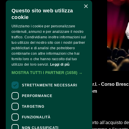
×
Questo sito web utilizza
cookie
Utilizziamo i cookie per personalizzare
contenuti, annunci e per analizzare il nostro
traffico. Condividiamo inoltre informazioni sul
tuo utilizzo del nostro sito con i nostri partner
pubblicitari e di analisi che potrebbero
combinarle con altre informazioni che hai
fornito loro o che hanno raccolto dal tuo
utilizzo dei loro servizi.
Leggi di più
MOSTRA TUTTI I PARTNER
(1658) →
Q77 Impresa Sociale S.r.l. - Corso Bresci
STRETTAMENTE NECESSARI
info@qsettantasette.com
PERFORMANCE
TARGETING
CONTATTI
FUNZIONALITÀ
Per informazioni e supporto all'acquisto del
NON CLASSIFICATI