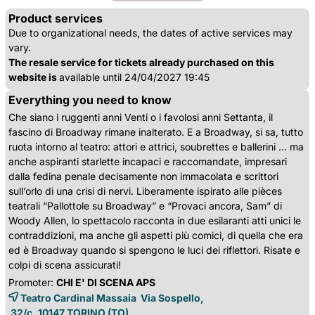
Product services
Due to organizational needs, the dates of active services may
vary.
The resale service for tickets already purchased on this
website is
available until 24/04/2027 19:45
Everything you need to know
Che siano i ruggenti anni Venti o i favolosi anni Settanta, il
fascino di Broadway rimane inalterato. E a Broadway, si sa, tutto
ruota intorno al teatro: attori e attrici, soubrettes e ballerini … ma
anche aspiranti starlette incapaci e raccomandate, impresari
dalla fedina penale decisamente non immacolata e scrittori
sull’orlo di una crisi di nervi. Liberamente ispirato alle pièces
teatrali “Pallottole su Broadway” e “Provaci ancora, Sam” di
Woody Allen, lo spettacolo racconta in due esilaranti atti unici le
contraddizioni, ma anche gli aspetti più comici, di quella che era
ed è Broadway quando si spengono le luci dei riflettori. Risate e
colpi di scena assicurati!
Promoter:
CHI E' DI SCENA APS
Teatro Cardinal Massaia Via Sospello,
32/c, 10147 
TORINO
(TO)