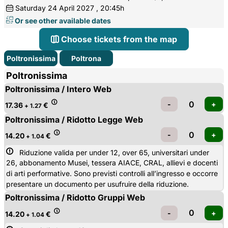
Saturday
24
April 2027
, 20:45h
Or see other available dates
Choose tickets from the map
Poltronissima
Poltrona
Poltronissima
Poltronissima / Intero Web
17.36
€
+ 1.27
Poltronissima / Ridotto Legge Web
14.20
€
+ 1.04
Riduzione valida per under 12, over 65, universitari under 
26, abbonamento Musei, tessera AIACE, CRAL, allievi e docenti
di arti performative. Sono previsti controlli all’ingresso e occorre
presentare un documento per usufruire della riduzione.
Poltronissima / Ridotto Gruppi Web
14.20
€
+ 1.04