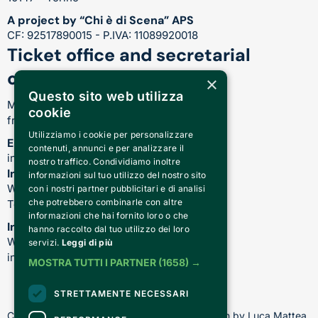
A project by “Chi è di Scena” APS
CF: 92517890015 - P.IVA: 11089920018
Ticket office and secretarial
opening hours
×
Questo sito web utilizza
Monday-Friday:
cookie
from 17.00 to 21.00
Utilizziamo i cookie per personalizzare
Email
contenuti, annunci e per analizzare il
info@teatrocardinalmassaia.com
nostro traffico. Condividiamo inoltre
Information on shows and theater
informazioni sul tuo utilizzo del nostro sito
WhatsApp: 344 410 4477
con i nostri partner pubblicitari e di analisi
che potrebbero combinarle con altre
Telefono: 011 221 6128
informazioni che hai fornito loro o che
Information about our courses
hanno raccolto dal tuo utilizzo dei loro
WhatsApp: 392 150 5130 -
servizi.
Leggi di più
info@chiediscena.torino.it
MOSTRA TUTTI I PARTNER
(1658) →
STRETTAMENTE NECESSARI
Copyright © 2026 - All rights reserved - Design by Luca Mattea 