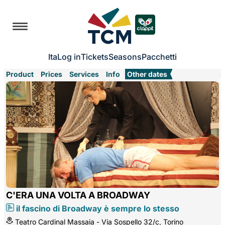
Ita
Log in
Tickets
Seasons
Pacchetti
Product
Prices
Services
Info
Other dates
C'ERA UNA VOLTA A BROADWAY
il fascino di Broadway è sempre lo stesso
Teatro Cardinal Massaia - Via Sospello 32/c, Torino