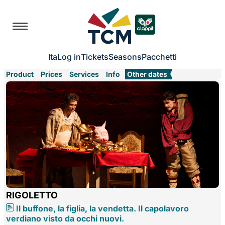
Ita
Log in
Tickets
Seasons
Pacchetti
Product
Prices
Services
Info
Other dates
RIGOLETTO
Il buffone, la figlia, la vendetta. Il capolavoro
verdiano visto da occhi nuovi.