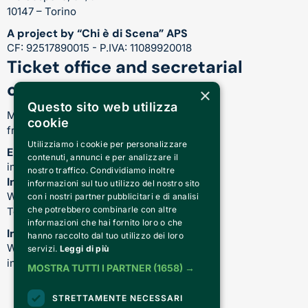
10147 – Torino
A project by “Chi è di Scena” APS
CF: 92517890015 - P.IVA: 11089920018
Ticket office and secretarial
opening hours
×
Questo sito web utilizza
Monday-Friday:
cookie
from 17.00 to 21.00
Utilizziamo i cookie per personalizzare
Email
contenuti, annunci e per analizzare il
info@teatrocardinalmassaia.com
nostro traffico. Condividiamo inoltre
Information on shows and theater
informazioni sul tuo utilizzo del nostro sito
WhatsApp: 344 410 4477
con i nostri partner pubblicitari e di analisi
che potrebbero combinarle con altre
Telefono: 011 221 6128
informazioni che hai fornito loro o che
Information about our courses
hanno raccolto dal tuo utilizzo dei loro
WhatsApp: 392 150 5130 -
servizi.
Leggi di più
info@chiediscena.torino.it
MOSTRA TUTTI I PARTNER
(1658) →
STRETTAMENTE NECESSARI