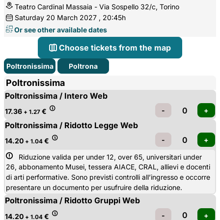
Teatro Cardinal Massaia - Via Sospello 32/c, Torino
Saturday
20
March 2027
, 20:45h
Or see other available dates
Choose tickets from the map
Poltronissima
Poltrona
Poltronissima
Poltronissima / Intero Web
17.36
€
+ 1.27
Poltronissima / Ridotto Legge Web
14.20
€
+ 1.04
Riduzione valida per under 12, over 65, universitari under 
26, abbonamento Musei, tessera AIACE, CRAL, allievi e docenti
di arti performative. Sono previsti controlli all’ingresso e occorre
presentare un documento per usufruire della riduzione.
Poltronissima / Ridotto Gruppi Web
14.20
€
+ 1.04