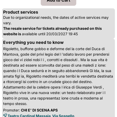
Product services
Due to organizational needs, the dates of active services may
vary.
The resale service for tickets already purchased on this
website is
available until 20/03/2027 19:45
Everything you need to know
Rigoletto, buffone gobbo e deforme del la corte del Duca di
Mantova, gode del privi legio del l ’odiato lavoro per prendersi
gioco dei vi zidei nobi l i , corrotti e dissoluti . Ma la sua vita è
destinata ad essere sconvolta dal peso di una maledi z ione:
quando i l Duca sedurrà e in seguito abbandonerà Gi lda, la sua
amata figl ia, Rigoletto mediterà una terribi le vendetta destinata
a ritorcergl isi contro in un crudele gioco del destino.
Adattamento del la celebre opera l irica di Giuseppe Verdi ,
Rigoletto vive in una nuova veste: un testo rielaborato per i l
teatro in prosa, una rappresentaz ione cruda e moderna al
tempo stesso.
Promoter:
CHI E' DI SCENA APS
Teatro Cardinal Massaia Via Sospello,