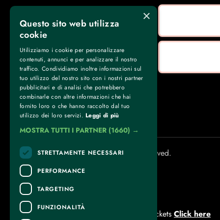
×
Questo sito web utilizza
cookie
Utilizziamo i cookie per personalizzare
contenuti, annunci e per analizzare il nostro
traffico. Condividiamo inoltre informazioni sul
tuo utilizzo del nostro sito con i nostri partner
pubblicitari e di analisi che potrebbero
combinarle con altre informazioni che hai
fornito loro o che hanno raccolto dal tuo
utilizzo dei loro servizi.
Leggi di più
MOSTRA TUTTI I PARTNER
(1660) →
Torino Boxing Show © 2025. All rights reserved.
STRETTAMENTE NECESSARI
PERFORMANCE
TARGETING
CONTACTS
FUNZIONALITÀ
For information and support in purchasing tickets
Click here