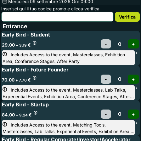
Mercoledì
09
settembre 2026
Ore 09:00
Inserisci qui il tuo codice promo e clicca verifica
Entrance
Early Bird - Student
29.00
€
+ 3.19
Includes Access to the event, Masterclasses, Exhibition 
Area, Conference Stages, After Party
Early Bird - Future Founder
70.00
€
+ 7.70
Includes Access to the event, Masterclasses, Lab Talks, 
Experiential Events, Exhibition Area, Conference Stages, After
Party
Early Bird - Startup
84.00
€
+ 9.24
Includes Access to the event, Matching Tools, 
Masterclasses, Lab Talks, Experiential Events, Exhibition Area,
Conference Stages, Startup Competition, Startup & Investor
Early Bird - Regular Corporate/Investor/Accelerator