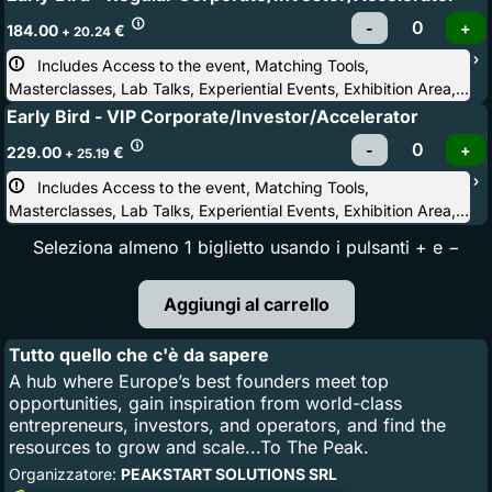
Hike, After Party
184.00
€
+ 20.24
Includes Access to the event, Matching Tools, 
Masterclasses, Lab Talks, Experiential Events, Exhibition Area,
Conference Stages, After Party
Early Bird - VIP Corporate/Investor/Accelerator
229.00
€
+ 25.19
Includes Access to the event, Matching Tools, 
Masterclasses, Lab Talks, Experiential Events, Exhibition Area,
Conference Stages, Startup & Investor Hike, After Party, Light
Seleziona almeno 1 biglietto usando i pulsanti + e −
Corporate & Investors Dinner, Priority to invite-only side events
Tutto quello che c'è da sapere
A hub where Europe’s best founders meet top
opportunities, gain inspiration from world-class
entrepreneurs, investors, and operators, and find the
resources to grow and scale...To The Peak.
Organizzatore:
PEAKSTART SOLUTIONS SRL