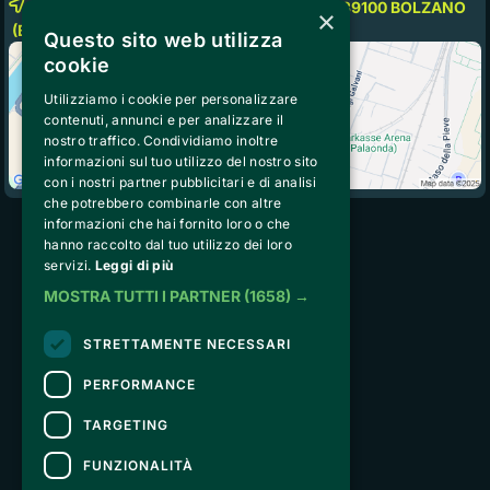
Fiera Messe Bolzano-Bozen Piazza Fiera, 39100
BOLZANO
×
(BZ)
Questo sito web utilizza
cookie
Utilizziamo i cookie per personalizzare
contenuti, annunci e per analizzare il
nostro traffico. Condividiamo inoltre
informazioni sul tuo utilizzo del nostro sito
con i nostri partner pubblicitari e di analisi
che potrebbero combinarle con altre
informazioni che hai fornito loro o che
hanno raccolto dal tuo utilizzo dei loro
Peakstart Solutions Srl
servizi.
Leggi di più
Strada de Sen Jan 21, San
MOSTRA TUTTI I PARTNER
(1658) →
Giovanni di Fassa, 38036 (TN) 
VAT IT02740890229
STRETTAMENTE NECESSARI
peakstartsolutions@pecodc.it
PERFORMANCE
ABOUT US
TARGETING
General Terms and Conditions of To The Peak
FUNZIONALITÀ
Privacy Policy