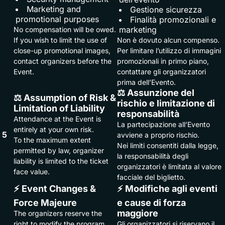
Marketing and
Gestione sicurezza
promotional purposes
Finalità promozionali e
marketing
No compensation will be owed.
If you wish to limit the use of
Non è dovuto alcun compenso.
close-up promotional images,
Per limitare l’utilizzo di immagini
contact organizers before the
promozionali in primo piano,
Event.
contattare gli organizzatori
prima dell’Evento.
⚖️ Assunzione del
⚖️ Assumption of Risk &
rischio e limitazione di
Limitation of Liability
responsabilità
Attendance at the Event is
La partecipazione all’Evento
entirely at your own risk.
5
avviene a proprio rischio.
To the maximum extent
Nei limiti consentiti dalla legge,
permitted by law, organizer
la responsabilità degli
liability is limited to the ticket
organizzatori è limitata al valore
face value.
facciale del biglietto.
⚡ Event Changes &
⚡ Modifiche agli eventi
Force Majeure
e cause di forza
maggiore
The organizers reserve the
right to modify the program,
Gli organizzatori si riservano il