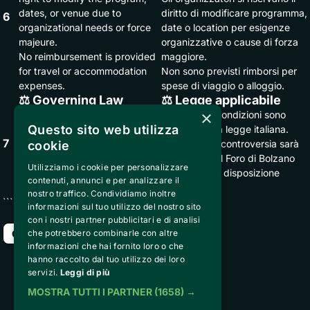
dates, or venue due to
diritto di modificare programma,
6
organizational needs or force
date o location per esigenze
majeure.
organizzative o cause di forza
No reimbursement is provided
maggiore.
for travel or accommodation
Non sono previsti rimborsi per
expenses.
spese di viaggio o alloggio.
⚖️ Governing Law
⚖️ Legge applicabile
×
These Terms are governed by
Le presenti Condizioni sono
Questo sito web utilizza
Italian law.
regolate dalla legge italiana.
7
Any dispute shall be settled by
Per qualsiasi controversia sarà
cookie
the Court of Bolzano unless
competente il Foro di Bolzano
Utilizziamo i cookie per personalizzare
otherwise required by
salvo diversa disposizione
contenuti, annunci e per analizzare il
mandatory law.
inderogabile.
nostro traffico. Condividiamo inoltre
```
informazioni sul tuo utilizzo del nostro sito
con i nostri partner pubblicitari e di analisi
che potrebbero combinarle con altre
Come back
informazioni che hai fornito loro o che
hanno raccolto dal tuo utilizzo dei loro
servizi.
Leggi di più
Peakstart Solutions Srl
MOSTRA TUTTI I PARTNER
(1658) →
Strada de Sen Jan 21, San