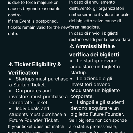
In caso di annullamento
is due to force majeure or
dell’Evento, gli organizzatori
causes beyond reasonable
rimborseranno il valore facciale
control.
del biglietto salvo cause di
If the Event is postponed,
forza maggiore.
tickets remain valid for the new
In caso di rinvio, i biglietti
date.
restano validi per la nuova data.
⚠️ Ammissibilità e
verifica dei biglietti
Le startup devono
⚠️ Ticket Eligibility &
acquistare un biglietto
Verification
startup.
Le aziende e gli
Startups must purchase
investitori devono
a Startup Ticket.
acquistare un biglietto
Corporates and
corporate.
investors must purchase a
I singoli e gli studenti
Corporate Ticket.
devono acquistare un
Individuals and
biglietto Future Founder.
students must purchase a
Future Founder Ticket.
Se il biglietto non corrisponde
If your ticket does not match
allo status professionale,
your professional status,
l'accesso può essere negato.