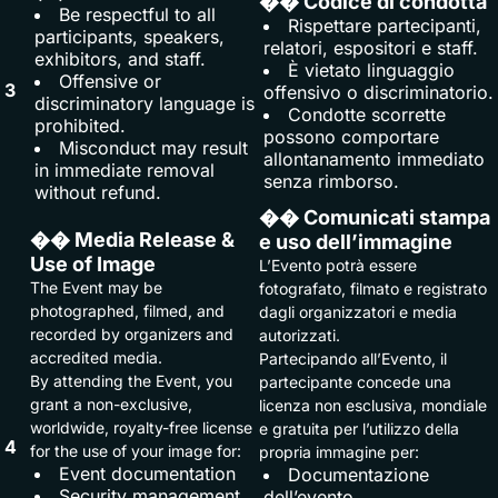
�� Codice di condotta
Be respectful to all
Rispettare partecipanti,
participants, speakers,
relatori, espositori e staff.
exhibitors, and staff.
È vietato linguaggio
Offensive or
3
offensivo o discriminatorio.
discriminatory language is
Condotte scorrette
prohibited.
possono comportare
Misconduct may result
allontanamento immediato
in immediate removal
senza rimborso.
without refund.
�� Comunicati stampa
�� Media Release &
e uso dell’immagine
Use of Image
L’Evento potrà essere
The Event may be
fotografato, filmato e registrato
photographed, filmed, and
dagli organizzatori e media
recorded by organizers and
autorizzati.
accredited media.
Partecipando all’Evento, il
By attending the Event, you
partecipante concede una
grant a non-exclusive,
licenza non esclusiva, mondiale
worldwide, royalty-free license
e gratuita per l’utilizzo della
4
for the use of your image for:
propria immagine per:
Event documentation
Documentazione
Security management
dell’evento