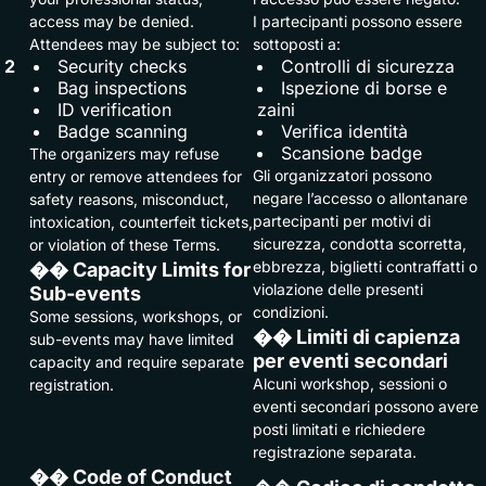
access may be denied.
I partecipanti possono essere
Attendees may be subject to:
sottoposti a:
2
Security checks
Controlli di sicurezza
Bag inspections
Ispezione di borse e
ID verification
zaini
Badge scanning
Verifica identità
Scansione badge
The organizers may refuse
Gli organizzatori possono
entry or remove attendees for
negare l’accesso o allontanare
safety reasons, misconduct,
partecipanti per motivi di
intoxication, counterfeit tickets,
sicurezza, condotta scorretta,
or violation of these Terms.
ebbrezza, biglietti contraffatti o
�� Capacity Limits for
violazione delle presenti
Sub-events
condizioni.
Some sessions, workshops, or
�� Limiti di capienza
sub-events may have limited
per eventi secondari
capacity and require separate
Alcuni workshop, sessioni o
registration.
eventi secondari possono avere
posti limitati e richiedere
registrazione separata.
�� Code of Conduct