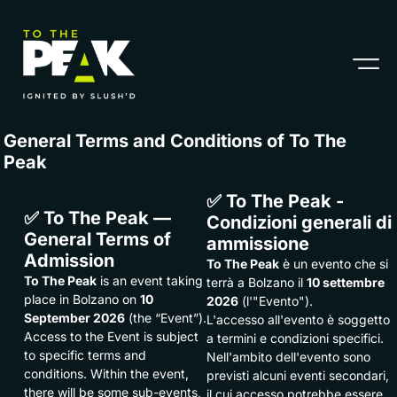
General Terms and Conditions of To The
Peak
✅ To The Peak -
✅ To The Peak —
Condizioni generali di
General Terms of
ammissione
Admission
To The Peak
è un evento che si 
To The Peak
is an event taking 
terrà a Bolzano il
10 settembre
place in Bolzano on
10
2026
(l'"Evento").
September 2026
(the “Event”).
L'accesso all'evento è soggetto
Access to the Event is subject
a termini e condizioni specifici.
to specific terms and
Nell'ambito dell'evento sono
conditions. Within the event,
previsti alcuni eventi secondari,
there will be some sub-events,
il cui accesso potrebbe essere