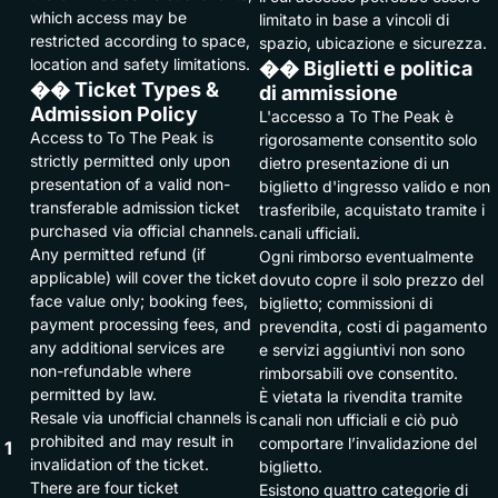
which access may be
limitato in base a vincoli di
restricted according to space,
spazio, ubicazione e sicurezza.
location and safety limitations.
��️ Biglietti e politica
��️ Ticket Types &
di ammissione
Admission Policy
L'accesso a To The Peak è
Access to To The Peak is
rigorosamente consentito solo
strictly permitted only upon
dietro presentazione di un
presentation of a valid non-
biglietto d'ingresso valido e non
transferable admission ticket
trasferibile, acquistato tramite i
purchased via official channels.
canali ufficiali.
Any permitted refund (if
Ogni rimborso eventualmente
applicable) will cover the ticket
dovuto copre il solo prezzo del
face value only; booking fees,
biglietto; commissioni di
payment processing fees, and
prevendita, costi di pagamento
any additional services are
e servizi aggiuntivi non sono
non-refundable where
rimborsabili ove consentito.
permitted by law.
È vietata la rivendita tramite
Resale via unofficial channels is
canali non ufficiali e ciò può
prohibited and may result in
comportare l’invalidazione del
1
invalidation of the ticket.
biglietto.
There are four ticket
Esistono quattro categorie di