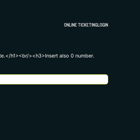
ONLINE TICKETING
LOGIN
ate.</h1><br/><h3>Insert also 0 number.