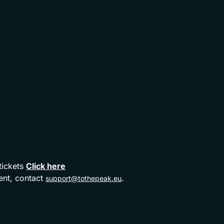
tickets
Click here
ent, contact
.
support@tothepeak.eu