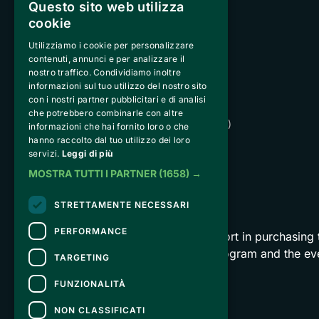
Questo sito web utilizza
cookie
Utilizziamo i cookie per personalizzare
contenuti, annunci e per analizzare il
nostro traffico. Condividiamo inoltre
informazioni sul tuo utilizzo del nostro sito
Peakstart Solutions Srl
con i nostri partner pubblicitari e di analisi
Strada de Sen Jan 21, San
che potrebbero combinarle con altre
Giovanni di Fassa, 38036 (TN) 
informazioni che hai fornito loro o che
hanno raccolto dal tuo utilizzo dei loro
VAT IT02740890229
servizi.
Leggi di più
peakstartsolutions@pecodc.it
MOSTRA TUTTI I PARTNER
(1658) →
STRETTAMENTE NECESSARI
CONTACTS
PERFORMANCE
For information and support in purchasing 
For information on the program and the ev
TARGETING
Accessibility statement
FUNZIONALITÀ
NON CLASSIFICATI