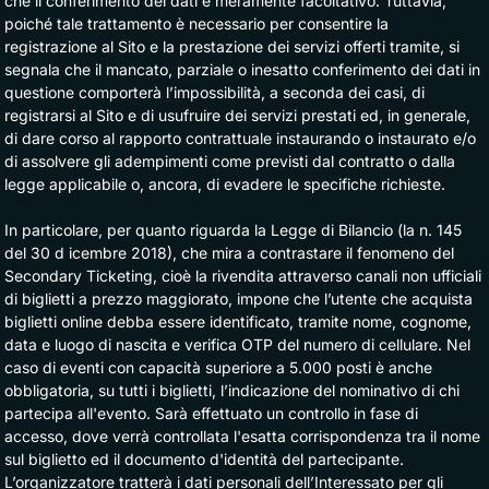
che il conferimento dei dati è meramente facoltativo. Tuttavia,
poiché tale trattamento è necessario per consentire la
registrazione al Sito e la prestazione dei servizi offerti tramite, si
segnala che il mancato, parziale o inesatto conferimento dei dati in
questione comporterà l’impossibilità, a seconda dei casi, di
registrarsi al Sito e di usufruire dei servizi prestati ed, in generale,
di dare corso al rapporto contrattuale instaurando o instaurato e/o
di assolvere gli adempimenti come previsti dal contratto o dalla
legge applicabile o, ancora, di evadere le specifiche richieste.
In particolare, per quanto riguarda la
Legge di Bilancio (la n. 145
del 30 d icembre 2018), che mira a contrastare il fenomeno del
Secondary Ticketing, cioè la rivendita attraverso canali non ufficiali
di biglietti a prezzo maggiorato, impone che l’utente che acquista
biglietti online debba essere identificato, tramite nome, cognome,
data e luogo di nascita e verifica OTP del numero di cellulare.
Nel
caso di eventi con capacità superiore a 5.000 posti è anche
obbligatoria, su tutti i biglietti, l’indicazione del nominativo di chi
partecipa all'evento. Sarà effettuato un controllo in fase di
accesso, dove verrà controllata l'esatta corrispondenza tra il nome
sul biglietto ed il documento d'identità del partecipante.
L’organizzatore tratterà i dati personali dell’Interessato per gli