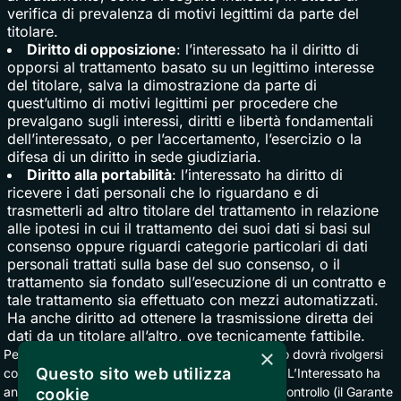
verifica di prevalenza di motivi legittimi da parte del
titolare.
Diritto di opposizione
: l’interessato ha il diritto di
opporsi al trattamento basato su un legittimo interesse
del titolare, salva la dimostrazione da parte di
quest’ultimo di motivi legittimi per procedere che
prevalgano sugli interessi, diritti e libertà fondamentali
dell’interessato, o per l’accertamento, l’esercizio o la
difesa di un diritto in sede giudiziaria.
Diritto alla portabilità
: l’interessato ha diritto di
ricevere i dati personali che lo riguardano e di
trasmetterli ad altro titolare del trattamento in relazione
alle ipotesi in cui il trattamento dei suoi dati si basi sul
consenso oppure riguardi categorie particolari di dati
personali trattati sulla base del suo consenso, o il
trattamento sia fondato sull’esecuzione di un contratto e
tale trattamento sia effettuato con mezzi automatizzati.
Ha anche diritto ad ottenere la trasmissione diretta dei
dati da un titolare all’altro, ove tecnicamente fattibile.
×
Per esercitare i diritti sopra riportati, l’Interessato dovrà rivolgersi
Questo sito web utilizza
con una richiesta scritta a
privacy@bemils.com
. L’Interessato ha
anche diritto di proporre reclamo all'Autorità di controllo (il Garante
cookie