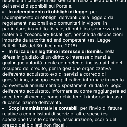
risposte a richieste di assistenza in relazione ad uno o più
dei servizi disponibili sul Portale.
In adempimento di obblighi di legge
: per
l’adempimento di obblighi derivanti dalla legge o da
regolamenti nazionali e/o comunitari in vigore, in
particolare, in ambito fiscale, di pubblica sicurezza e in
materia di "secondary ticketing", nonché da disposizioni
impartite da autorità ed enti competenti (es. Legge
Battelli,
145 del 30 dicembre 2018)
.
In forza di un legittimo interesse di Bemils
: nella
difesa in giudizio di un diritto o interesse dinanzi a
qualunque autorità o ente competente, incluso ai fini del
recupero del credito, per la gestione organizzativa
dell’evento acquistato e/o di servizi a corredo di
quest’ultimo, a scopo esemplificativo informare in merito
ad eventuali annullamenti o spostamenti di data o luogo
dell’evento acquistato, informare su come raggiungere ed
accedere all’evento, come richiedere il rimborso in caso
di cancellazione dell’evento.
Scopi amministrativi e contabili
: per l’invio di fatture
relative a commissioni di servizio, altre spese (es.
spedizione tramite corriere, assicurazione, ecc) o del
prezzo dei biglietti non fiscali.