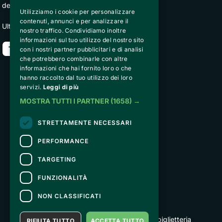
della Privacy)
Utilizziamo i cookie per personalizzare
contenuti, annunci e per analizzare il
Ultima modifica 7 febbraio 2022
nostro traffico. Condividiamo inoltre
informazioni sul tuo utilizzo del nostro sito
Torna indietro
con i nostri partner pubblicitari e di analisi
che potrebbero combinarle con altre
informazioni che hai fornito loro o che
hanno raccolto dal tuo utilizzo dei loro
Peakstart Solutions Srl
servizi.
Leggi di più
Strada de Sen Jan 21, San
MOSTRA TUTTI I PARTNER
(1658) →
Giovanni di Fassa, 38036 (TN) 
VAT IT02740890229
STRETTAMENTE NECESSARI
peakstartsolutions@pecodc.it
PERFORMANCE
ABOUT US
TARGETING
General Terms and Conditions of To The Peak
FUNZIONALITÀ
Privacy Policy
NON CLASSIFICATI
CONTATTI
Per informazioni e supporto all'acquisto della biglietteria
RIFIUTA TUTTO
ACCETTA TUTTO