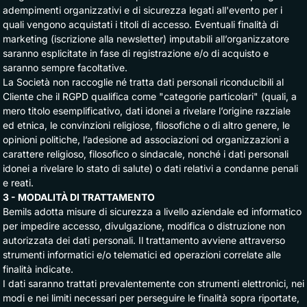
adempimenti organizzativi e di sicurezza legati all'evento per i
quali vengono acquistati i titoli di accesso. Eventuali finalità di
marketing (iscrizione alla newsletter) imputabili all’organizzatore
saranno esplicitate in fase di registrazione e/o di acquisto e
saranno sempre facoltative.
La Società non raccoglie né tratta dati personali riconducibili al
Cliente che il RGPD qualifica come "categorie particolari" (quali, a
mero titolo esemplificativo, dati idonei a rivelare l’origine razziale
ed etnica, le convinzioni religiose, filosofiche o di altro genere, le
opinioni politiche, l’adesione ad associazioni od organizzazioni a
carattere religioso, filosofico o sindacale, nonché i dati personali
idonei a rivelare lo stato di salute) o dati relativi a condanne penali
e reati.
3 - MODALITÀ DI TRATTAMENTO
Bemils adotta misure di sicurezza a livello aziendale ed informatico
per impedire accesso, divulgazione, modifica o distruzione non
autorizzata dei dati personali. Il trattamento avviene attraverso
strumenti informatici e/o telematici ed operazioni correlate alle
finalità indicate.
I dati saranno trattati prevalentemente con strumenti elettronici, nei
modi e nei limiti necessari per perseguire le finalità sopra riportate,